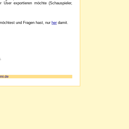
r User exportieren möchte (Schauspieler,
n möchtest und Fragen hast, nur
her
damit.
.
mi.de