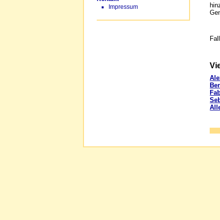
hin
Impressum
Gen
Fal
Vi
Ale
Be
Fa
Seb
All