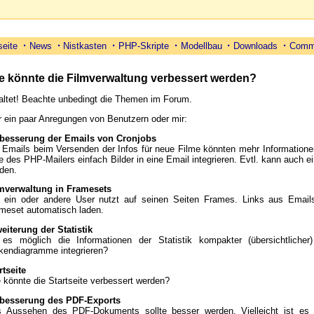
·
·
·
·
·
·
seite
News
Nistkasten
PHP-Skripte
Modellbau
Downloads
Comm
e könnte die Filmverwaltung verbessert werden?
altet! Beachte unbedingt die Themen im Forum.
r ein paar Anregungen von Benutzern oder mir:
besserung der Emails von Cronjobs
 Emails beim Versenden der Infos für neue Filme könnten mehr Informatione
fe des PHP-Mailers einfach Bilder in eine Email integrieren. Evtl. kann auch ei
den.
mverwaltung in Framesets
 ein oder andere User nutzt auf seinen Seiten Frames. Links aus Email
meset automatisch laden.
eiterung der Statistik
 es möglich die Informationen der Statistik kompakter (übersichtlic
kendiagramme integrieren?
rtseite
 könnte die Startseite verbessert werden?
rbesserung des PDF-Exports
 Aussehen des PDF-Dokuments sollte besser werden. Vielleicht ist es