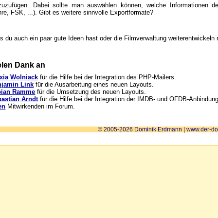
zuzufügen. Dabei sollte man auswählen können, welche Informationen de
re, FSK, ...). Gibt es weitere sinnvolle Exportformate?
ls du auch ein paar gute Ideen hast oder die Filmverwaltung weiterentwickel
elen Dank an
xia Wolniack
für die Hilfe bei der Integration des PHP-Mailers.
njamin Link
für die Ausarbeitung eines neuen Layouts.
bian Ramme
für die Umsetzung des neuen Layouts.
astian Arndt
für die Hilfe bei der Integration der IMDB- und OFDB-Anbindung
en
Mitwirkenden im Forum.
© 2005-2026
Dominik Erdmann
|
www.der-do