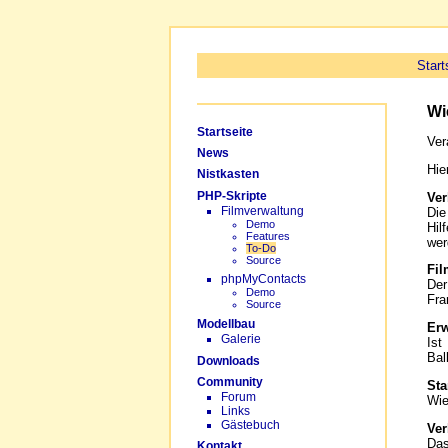
Start
Wi
Startseite
Ver
News
Hie
Nistkasten
PHP-Skripte
Ver
Filmverwaltung
Die
Demo
Hil
Features
wer
To-Do
Source
Fil
phpMyContacts
Der
Demo
Fra
Source
Modellbau
Erw
Galerie
Ist
Bal
Downloads
Community
Sta
Forum
Wie
Links
Gästebuch
Ve
Das
Kontakt