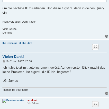
um die nächste ID zu erhalten. Und diese fügst du dann in deinen Query
ein.
Nicht verzagen, Domi fragen
Viele Grüße
Dominik
the_remains_of_the_day
Vielen Dank!
B
So 7. Jan 2007, 20:38
e
i
Ich hab's jetzt mit auto-increment gelöst. Auf den ersten Blick macht das
t
keine Probleme. Ist eigentl. die ID No. begrenzt?
r
a
g
LG, James
Thanks for your help!
der-domi
Site Admin