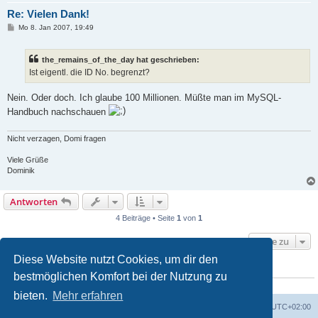
Re: Vielen Dank!
B
Mo 8. Jan 2007, 19:49
e
i
t
the_remains_of_the_day hat geschrieben:
r
a
Ist eigentl. die ID No. begrenzt?
g
Nein. Oder doch. Ich glaube 100 Millionen. Müßte man im MySQL-
Handbuch nachschauen
Nicht verzagen, Domi fragen
Viele Grüße
Dominik
Antworten
4 Beiträge • Seite
1
von
1
Gehe zu
Diese Website nutzt Cookies, um dir den
WER IST ONLINE?
bestmöglichen Komfort bei der Nutzung zu
Mitglieder in diesem Forum: 0 Mitglieder und 1 Gast
bieten.
Mehr erfahren
Foren-Übersicht
Alle Zeiten sind
UTC+02:00