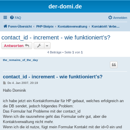
der-domi.de
FAQ
Anmelden
Foren-Übersicht
PHP-Skripte
Kontakteverwaltung
KontakteV: Verbesserungen & Entwickler
contact_id - increment - wie funktioniert's?
Antworten
4 Beiträge • Seite
1
von
1
the_remains_of_the_day
contact_id - increment - wie funktioniert's?
B
Do 4. Jan 2007, 20:19
e
i
Hallo Dominik
t
r
a
ich habe jetzt ein Kontaktformular für HP gebaut, welches erfolgreich an
g
die DB sendet, jedoch folgendes Problem:
Das Formular hat Probleme mit der contact_id
Wenn ich die rausnehme geht das Formular sehr gut, aber die
Kontaktverwaltung nicht mehr.
Wenn ich die id nutze, fügt mein Formular Kontakt mit der id=0 ein und