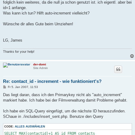
folglich kein weiteres, da die null ja schon genutzt ist. ich eigentl. aber bei
id=1 anfange.
Was kann ich tun? Hilft auto-increment vielleicht?
Wünsche dir alles Gute beim Umziehen!
LG, James
Thanks for your help!
der-domi
Site Admin
Re: contact_id - increment - wie funktioniert's?
B
Fr 5. Jan 2007, 11:53
e
i
Das liegt daran, dass ich den Primarykey nicht als "auto_increment"
t
markiert habe. Ich habe bei der Filmverwaltung damit Probleme gehabt.
r
a
g
Ich habe ein SQL-Query eingefügt, um die nächste ID herauszufinden.
SChaue in ./includes/insert_sent.php. Benutze den Query
CODE:
ALLES AUSWÄHLEN
SELECT MAX(contactid)+1 AS id FROM contacts