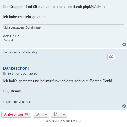
Die GruppenID erhält man am einfachsten durch phpMyAdmin.
Ich habe es nicht getestet...
Nicht verzagen, Domi fragen
Viele Grüße
Dominik
the_remains_of_the_day
Dankeschön!
B
So 7. Jan 2007, 20:36
e
i
Ich hab's getestet und bei mir funktioniert's sehr gut. Besten Dank!
t
r
a
LG, James
g
Thanks for your help!
Antworten
3 Beiträge • Seite
1
von
1