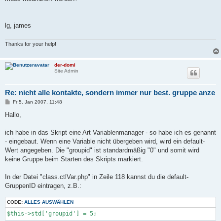
lg, james
Thanks for your help!
der-domi
Site Admin
Re: nicht alle kontakte, sondern immer nur best. gruppe anze
B
Fr 5. Jan 2007, 11:48
e
i
Hallo,
t
r
a
ich habe in das Skript eine Art Variablenmanager - so habe ich es genannt
g
- eingebaut. Wenn eine Variable nicht übergeben wird, wird ein default-
Wert angegeben. Die "groupid" ist standardmäßig "0" und somit wird
keine Gruppe beim Starten des Skripts markiert.
In der Datei "class.ctlVar.php" in Zeile 118 kannst du die default-
GruppenID eintragen, z.B.:
CODE:
ALLES AUSWÄHLEN
$this->std['groupid'] = 5;