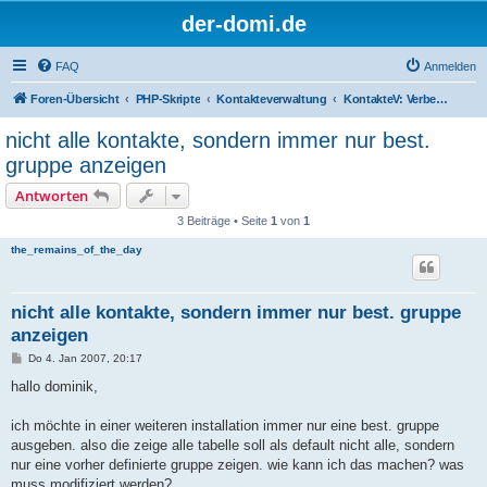
der-domi.de
FAQ
Anmelden
Foren-Übersicht
PHP-Skripte
Kontakteverwaltung
KontakteV: Verbesserungen & Entwickler
nicht alle kontakte, sondern immer nur best.
gruppe anzeigen
Antworten
3 Beiträge • Seite
1
von
1
the_remains_of_the_day
nicht alle kontakte, sondern immer nur best. gruppe
anzeigen
B
Do 4. Jan 2007, 20:17
e
i
hallo dominik,
t
r
a
ich möchte in einer weiteren installation immer nur eine best. gruppe
g
ausgeben. also die zeige alle tabelle soll als default nicht alle, sondern
nur eine vorher definierte gruppe zeigen. wie kann ich das machen? was
muss modifiziert werden?