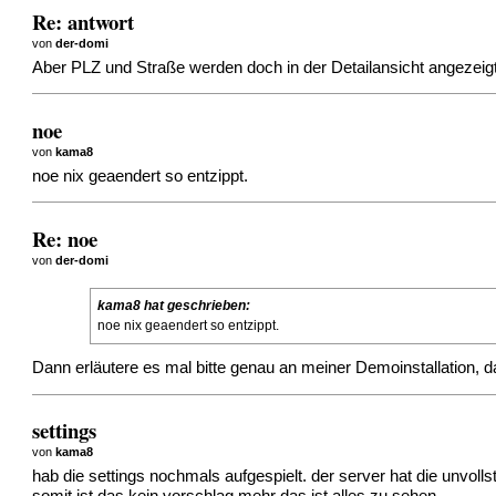
Re: antwort
von
der-domi
Aber PLZ und Straße werden doch in der Detailansicht angezeigt. U
noe
von
kama8
noe nix geaendert so entzippt.
Re: noe
von
der-domi
kama8 hat geschrieben:
noe nix geaendert so entzippt.
Dann erläutere es mal bitte genau an meiner Demoinstallation, 
settings
von
kama8
hab die settings nochmals aufgespielt. der server hat die unvol
somit ist das kein vorschlag mehr das ist alles zu sehen.