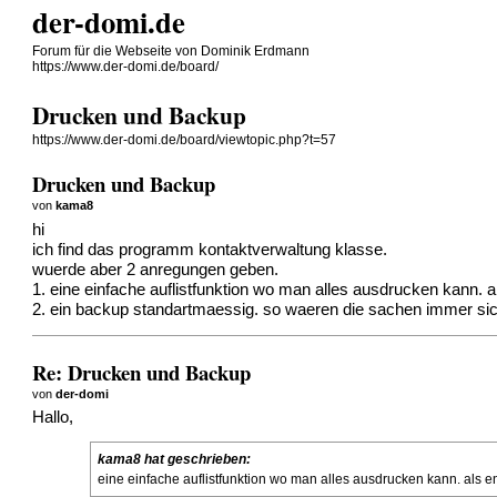
der-domi.de
Forum für die Webseite von Dominik Erdmann
https://www.der-domi.de/board/
Drucken und Backup
https://www.der-domi.de/board/viewtopic.php?t=57
Drucken und Backup
von
kama8
hi
ich find das programm kontaktverwaltung klasse.
wuerde aber 2 anregungen geben.
1. eine einfache auflistfunktion wo man alles ausdrucken kann. al
2. ein backup standartmaessig. so waeren die sachen immer sic
Re: Drucken und Backup
von
der-domi
Hallo,
kama8 hat geschrieben:
eine einfache auflistfunktion wo man alles ausdrucken kann. als en