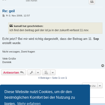
Site Admin
Re: geil
B
Fr 3. Nov 2006, 12:57
e
i
t
kama8 hat geschrieben:
r
a
ich find den beitrag geil der ist ja in der zukunft verfasst 11.nov.
g
Echt jetzt? Bei mir wird richtig dargestellt, dass der Beitrag am 11.
Sep
erstellt wurde.
Nicht verzagen, Domi fragen
Viele Grüße
Dominik
Antworten
4 Beiträge • Seite
1
von
1
Gehe zu
Diese Website nutzt Cookies, um dir den
WER IST ONLINE?
bestmöglichen Komfort bei der Nutzung zu
Mitglieder in diesem Forum: 0 Mitglieder und 1 Gast
bieten.
Mehr erfahren