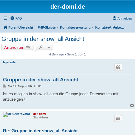
der-domi.de
FAQ
Anmelden
Foren-Übersicht
PHP-Skripte
Kontakteverwaltung
KontakteV: Verbesserungen & Entwickler
Gruppe in der show_all Ansicht
Antworten
4 Beiträge • Seite
1
von
1
bgeissler
Gruppe in der show_all Ansicht
B
Mo 11. Sep 2006, 18:01
e
i
Ist es möglich in show_all auch die Gruppe jedes Datensatzes mit
t
anzuzeigen?
r
a
g
der-domi
Site Admin
Re: Gruppe in der show_all Ansicht