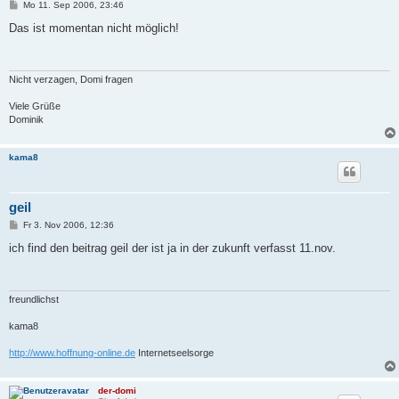
B
Mo 11. Sep 2006, 23:46
e
i
Das ist momentan nicht möglich!
t
r
a
g
Nicht verzagen, Domi fragen
Viele Grüße
Dominik
kama8
geil
B
Fr 3. Nov 2006, 12:36
e
i
ich find den beitrag geil der ist ja in der zukunft verfasst 11.nov.
t
r
a
g
freundlichst
kama8
http://www.hoffnung-online.de
Internetseelsorge
der-domi