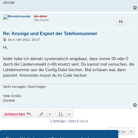
ziczac
der-domi
Site Admin
Re: Anzeige und Export der Telefonnummer
B
Do 4. Okt 2012, 20:27
e
i
Hi,
t
r
a
leider habe ich damals systematisch eingebaut, dass immer 00 oder 0
g
durch die Ländervorwahl (+49) ersetzt wird. Du kannst mal versuchen, die
Ländernummer aus der Config-Datei löschen. Mal schauen was dann
passiert. Ansonsten musst du im Code hacken.
Nicht verzagen, Domi fragen
Viele Grüße
Dominik
Antworten
2 Beiträge • Seite
1
von
1
Gehe zu