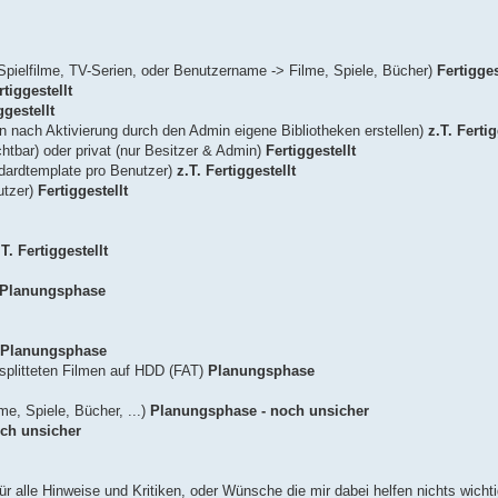
> Spielfilme, TV-Serien, oder Benutzername -> Filme, Spiele, Bücher)
Fertigges
rtiggestellt
ggestellt
n nach Aktivierung durch den Admin eigene Bibliotheken erstellen)
z.T. Fertig
ichtbar) oder privat (nur Besitzer & Admin)
Fertiggestellt
ndardtemplate pro Benutzer)
z.T. Fertiggestellt
utzer)
Fertiggestellt
.T. Fertiggestellt
Planungsphase
Planungsphase
esplitteten Filmen auf HDD (FAT)
Planungsphase
e, Spiele, Bücher, ...)
Planungsphase - noch unsicher
ch unsicher
für alle Hinweise und Kritiken, oder Wünsche die mir dabei helfen nichts wich