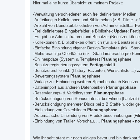
Hier mal eine kurze Übersicht zu meinem Projekt:
-Verwaltung verschiedener, auch frei definierbarer Medien
-Aufteilung in Kollektionen und Bibliotheken (z.B. Filme -
-Anzahl von Benutzerbibliotheken von Admin einstellbar
Fe
-Frei definierbare Eingabefelder je Bibliothek
Update: Ferti
-Es gibt nur Administratoren und Benutzer (Benutzer könne
-Kollektionen & Bibliotheken öffentlich (für alle Benutzer s
-Einfache Einbindung eigener Design-Templates (inkl. Sta
-Mehrsprachige Oberfläche (inkl. Standardsprache pro Ben
-Onlineupdate (System & Templates)
Planungsphase
-Benutzerregistrierungssystem
Fertiggestellt
-Benutzerprofile inkl. (History, Favoriten, Wunschliste,...)
z
-Bewertungssystem
Planungsphase
-Vorlage zur Einbindung weiterer Sprachen durch Benutzer
-Datenimport aus anderen Datenbanken
Planungsphase
-Reservierungs- & Verleihsystem
Planungsphase
-Berücksichtigung von Bonusmaterial bei Filmen (Laufzeit)
-Berücksichtigung mehrerer Discs bei z.B.Staffeln, oder g
-Einbindung von Coverbildern
Planungsphase
-Automatische Einbindung von Produktbeschreibungen (Film
-Einbindung von Trailer, Vorschau, ...
Planungsphase - no
Wie ihr seht steht mir noch einiges bevor und bin dankbar 