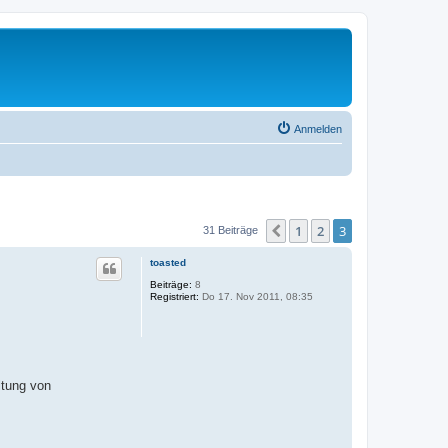
Anmelden
1
2
3
Vorherige
31 Beiträge
toasted
Beiträge:
8
Registriert:
Do 17. Nov 2011, 08:35
ltung von