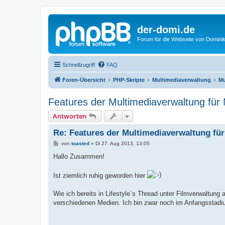
der-domi.de
Forum für die Webseite von Domin
Schnellzugriff
FAQ
Foren-Übersicht
PHP-Skripte
Multimediaverwaltung
Mu
Features der Multimediaverwaltung für
Antworten
Re: Features der Multimediaverwaltung fü
B
von
toasted
»
Di 27. Aug 2013, 13:05
e
i
Hallo Zusammen!
t
r
a
Ist ziemlich ruhig geworden hier
g
Wie ich bereits in Lifestyle´s Thread unter Filmverwaltun
verschiedenen Medien. Ich bin zwar noch im Anfangsstadium