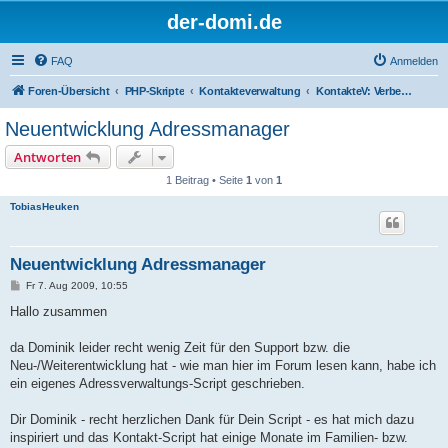
der-domi.de
FAQ
Anmelden
Foren-Übersicht
PHP-Skripte
Kontakteverwaltung
KontakteV: Verbesserungen & Entwickler
Neuentwicklung Adressmanager
Antworten
1 Beitrag • Seite
1
von
1
TobiasHeuken
Neuentwicklung Adressmanager
B
Fr 7. Aug 2009, 10:55
e
i
Hallo zusammen
t
r
a
da Dominik leider recht wenig Zeit für den Support bzw. die
g
Neu-/Weiterentwicklung hat - wie man hier im Forum lesen kann, habe ich
ein eigenes Adressverwaltungs-Script geschrieben.
Dir Dominik - recht herzlichen Dank für Dein Script - es hat mich dazu
inspiriert und das Kontakt-Script hat einige Monate im Familien- bzw.