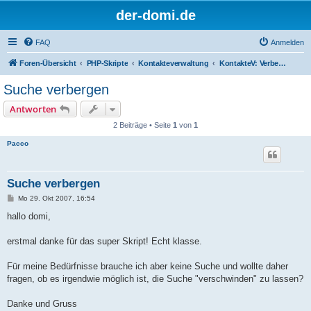
der-domi.de
FAQ
Anmelden
Foren-Übersicht
PHP-Skripte
Kontakteverwaltung
KontakteV: Verbesserungen & Entwickler
Suche verbergen
Antworten
2 Beiträge • Seite
1
von
1
Pacco
Suche verbergen
B
Mo 29. Okt 2007, 16:54
e
i
hallo domi,
t
r
a
erstmal danke für das super Skript! Echt klasse.
g
Für meine Bedürfnisse brauche ich aber keine Suche und wollte daher
fragen, ob es irgendwie möglich ist, die Suche "verschwinden" zu lassen?
Danke und Gruss