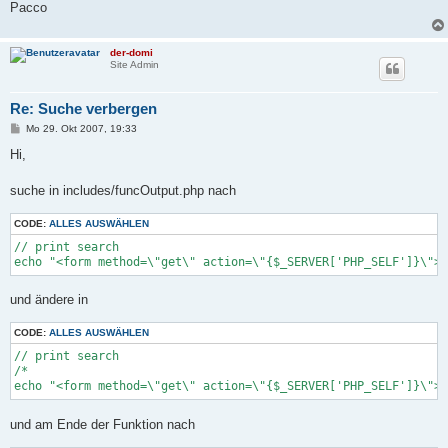
Pacco
der-domi
Site Admin
Re: Suche verbergen
B
Mo 29. Okt 2007, 19:33
e
i
Hi,
t
r
a
suche in includes/funcOutput.php nach
g
CODE:
ALLES AUSWÄHLEN
// print search

echo "<form method=\"get\" action=\"{$_SERVER['PHP_SELF']}\">"
und ändere in
CODE:
ALLES AUSWÄHLEN
// print search

/*

echo "<form method=\"get\" action=\"{$_SERVER['PHP_SELF']}\">"
und am Ende der Funktion nach