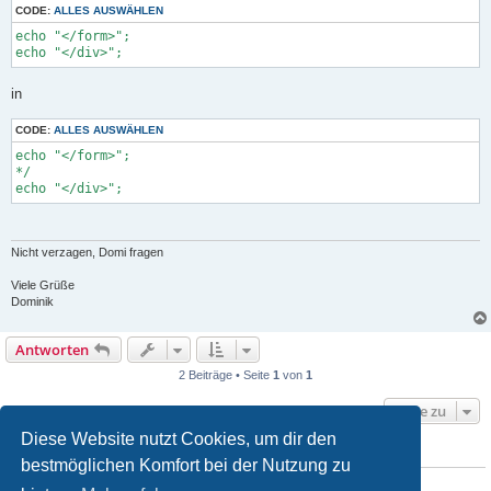
CODE:
ALLES AUSWÄHLEN
echo "</form>";

echo "</div>";
in
CODE:
ALLES AUSWÄHLEN
echo "</form>";

*/

echo "</div>";
Nicht verzagen, Domi fragen
Viele Grüße
Dominik
Antworten
2 Beiträge • Seite
1
von
1
Gehe zu
Diese Website nutzt Cookies, um dir den
WER IST ONLINE?
bestmöglichen Komfort bei der Nutzung zu
Mitglieder in diesem Forum: 0 Mitglieder und 1 Gast