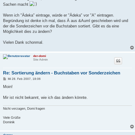
Sachen macht
Wenn ich "Ädeka" eintrage, würde er "Ädeka" vor "A" eintragen.
Begründung ist denke ich mal, dass Ä aus &Auml geschrieben wird und
der die Sonderzeichen vor die Buchstaben sortiert. Gibt es da eine
Möglichkeit dies zu ändern?
Vielen Dank schonmal.
der-domi
Site Admin
Re: Sortierung ändern - Buchstaben vor Sonderzeichen
B
Mi 28. Feb 2007, 18:06
e
i
Moin!
t
r
a
Mir ist nicht bekannt, wie ich das ändern könnte.
g
Nicht verzagen, Domi fragen
Viele Grüße
Dominik
danwu