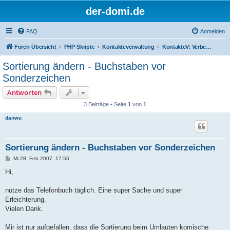
der-domi.de
FAQ
Anmelden
Foren-Übersicht
PHP-Skripte
Kontakteverwaltung
KontakteV: Verbesserungen & Entwickler
Sortierung ändern - Buchstaben vor
Sonderzeichen
Antworten
3 Beiträge • Seite
1
von
1
danwu
Sortierung ändern - Buchstaben vor Sonderzeichen
B
Mi 28. Feb 2007, 17:56
e
i
Hi,
t
r
a
nutze das Telefonbuch täglich. Eine super Sache und super
g
Erleichterung.
Vielen Dank.
Mir ist nur aufgefallen, dass die Sortierung beim Umlauten komische