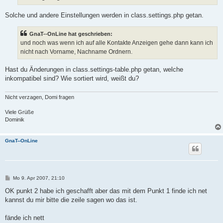
Solche und andere Einstellungen werden in class.settings.php getan.
GnaT--OnLine hat geschrieben:
und noch was wenn ich auf alle Kontakte Anzeigen gehe dann kann ich
nicht nach Vorname, Nachname Ordnern.
Hast du Änderungen in class.settings-table.php getan, welche
inkompatibel sind? Wie sortiert wird, weißt du?
Nicht verzagen, Domi fragen
Viele Grüße
Dominik
GnaT--OnLine
B
Mo 9. Apr 2007, 21:10
e
i
OK punkt 2 habe ich geschafft aber das mit dem Punkt 1 finde ich net
t
kannst du mir bitte die zeile sagen wo das ist.
r
a
g
fände ich nett