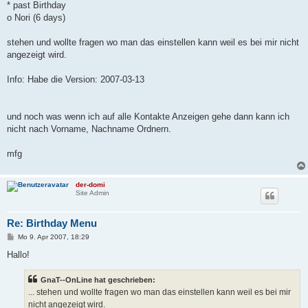
* past Birthday
o Nori (6 days)
stehen und wollte fragen wo man das einstellen kann weil es bei mir nicht
angezeigt wird.
Info: Habe die Version: 2007-03-13
und noch was wenn ich auf alle Kontakte Anzeigen gehe dann kann ich
nicht nach Vorname, Nachname Ordnern.
mfg
der-domi
Site Admin
Re: Birthday Menu
B
Mo 9. Apr 2007, 18:29
e
i
Hallo!
t
r
a
GnaT--OnLine hat geschrieben:
g
... stehen und wollte fragen wo man das einstellen kann weil es bei mir
nicht angezeigt wird.