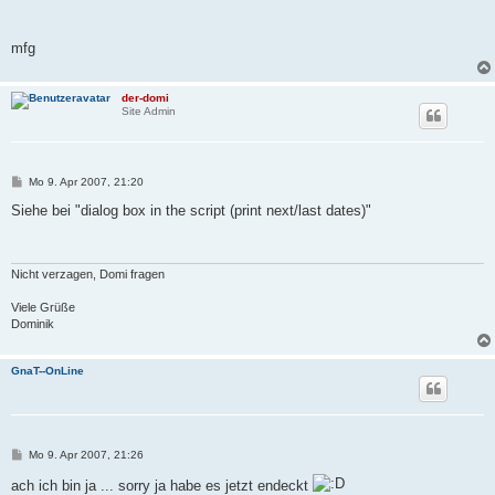
mfg
der-domi
Site Admin
B
Mo 9. Apr 2007, 21:20
e
i
Siehe bei "dialog box in the script (print next/last dates)"
t
r
a
g
Nicht verzagen, Domi fragen
Viele Grüße
Dominik
GnaT--OnLine
B
Mo 9. Apr 2007, 21:26
e
i
ach ich bin ja ... sorry ja habe es jetzt endeckt
t