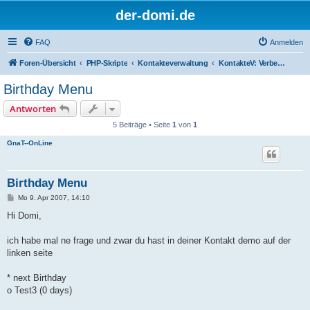
der-domi.de
FAQ
Anmelden
Foren-Übersicht
PHP-Skripte
Kontakteverwaltung
KontakteV: Verbesserungen & Entwickler
Birthday Menu
Antworten
5 Beiträge • Seite
1
von
1
GnaT--OnLine
Birthday Menu
B
Mo 9. Apr 2007, 14:10
e
i
Hi Domi,
t
r
a
ich habe mal ne frage und zwar du hast in deiner Kontakt demo auf der
g
linken seite
* next Birthday
o Test3 (0 days)