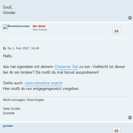
Gruß,
Grinder
der-domi
Site Admin
B
Do 1. Feb 2007, 18:49
e
i
Hallo,
t
r
a
das hat irgendwie mit deinem
Character Set
zu tun. Vielleicht ist dieser
g
bei dir ein binärer? Da mußt du mal bissel ausprobieren!
Siehe auch:
case-sensitive search
Hier mußt du nur entgegengesetzt vorgehen.
Nicht verzagen, Domi fragen
Viele Grüße
Dominik
grinder