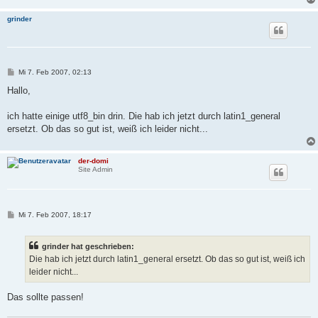
grinder
B
Mi 7. Feb 2007, 02:13
e
i
Hallo,
t
r
a
ich hatte einige utf8_bin drin. Die hab ich jetzt durch latin1_general
g
ersetzt. Ob das so gut ist, weiß ich leider nicht...
der-domi
Site Admin
B
Mi 7. Feb 2007, 18:17
e
i
t
grinder hat geschrieben:
r
a
Die hab ich jetzt durch latin1_general ersetzt. Ob das so gut ist, weiß ich
g
leider nicht...
Das sollte passen!