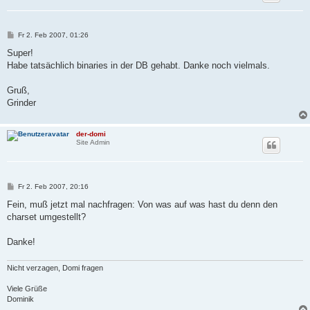
B
Fr 2. Feb 2007, 01:26
e
i
Super!
t
Habe tatsächlich binaries in der DB gehabt. Danke noch vielmals.
r
a
g
Gruß,
Grinder
der-domi
Site Admin
B
Fr 2. Feb 2007, 20:16
e
i
Fein, muß jetzt mal nachfragen: Von was auf was hast du denn den
t
charset umgestellt?
r
a
g
Danke!
Nicht verzagen, Domi fragen
Viele Grüße
Dominik