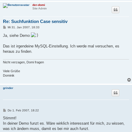
der-domi
Site Admin
Re: Suchfunktion Case sensitiv
B
Mi 31. Jan 2007, 18:33
e
i
Ja, siehe Demo
t
r
a
Das ist irgendeine MySQL-Einstellung. Ich werde mal versuchen, es
g
heraus zu finden.
Nicht verzagen, Domi fragen
Viele Grüße
Dominik
grinder
B
Do 1. Feb 2007, 18:22
e
i
Stimmt!
t
In deiner Demo funzt es. Wäre wirklich interessant für mich, zu wissen,
r
a
was ich ändern muss, damit es bei mir auch funzt.
g