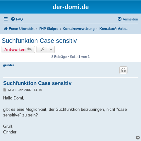
der-domi.de
FAQ
Anmelden
Foren-Übersicht
PHP-Skripte
Kontakteverwaltung
KontakteV: Verbesserungen & Entwickler
Suchfunktion Case sensitiv
Antworten
8 Beiträge • Seite
1
von
1
grinder
Suchfunktion Case sensitiv
B
Mi 31. Jan 2007, 14:10
e
i
Hallo Domi,
t
r
a
gibt es eine Möglichkeit, der Suchfunktion beizubringen, nicht "case
g
sensitive" zu sein?
Gruß,
Grinder