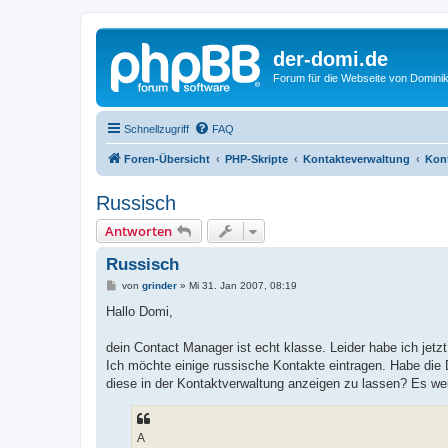
der-domi.de
Forum für die Webseite von Domin
Schnellzugriff
FAQ
Foren-Übersicht
PHP-Skripte
Kontakteverwaltung
Kont
Russisch
Antworten
Russisch
B
von
grinder
»
Mi 31. Jan 2007, 08:19
e
i
Hallo Domi,
t
r
a
dein Contact Manager ist echt klasse. Leider habe ich jetzt
g
Ich möchte einige russische Kontakte eintragen. Habe die 
diese in der Kontaktverwaltung anzeigen zu lassen? Es we
А