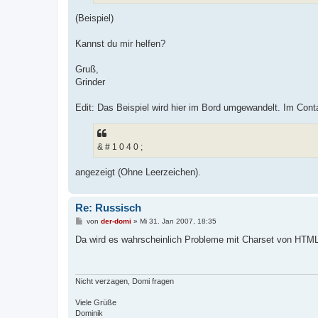
(Beispiel)
Kannst du mir helfen?
Gruß,
Grinder
Edit: Das Beispiel wird hier im Bord umgewandelt. Im Cont
& # 1 0 4 0 ;
angezeigt (Ohne Leerzeichen).
Re: Russisch
B
von
der-domi
»
Mi 31. Jan 2007, 18:35
e
i
Da wird es wahrscheinlich Probleme mit Charset von HTML?/
t
r
a
g
Nicht verzagen, Domi fragen
Viele Grüße
Dominik