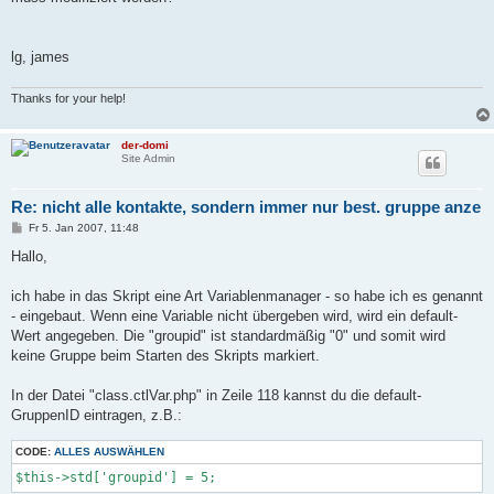
lg, james
Thanks for your help!
der-domi
Site Admin
Re: nicht alle kontakte, sondern immer nur best. gruppe anze
B
Fr 5. Jan 2007, 11:48
e
i
Hallo,
t
r
a
ich habe in das Skript eine Art Variablenmanager - so habe ich es genannt
g
- eingebaut. Wenn eine Variable nicht übergeben wird, wird ein default-
Wert angegeben. Die "groupid" ist standardmäßig "0" und somit wird
keine Gruppe beim Starten des Skripts markiert.
In der Datei "class.ctlVar.php" in Zeile 118 kannst du die default-
GruppenID eintragen, z.B.:
CODE:
ALLES AUSWÄHLEN
$this->std['groupid'] = 5;