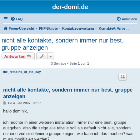
der-domi.de
FAQ
Anmelden
Foren-Übersicht
PHP-Skripte
Kontakteverwaltung
KontakteV: Verbesserungen & Entwickler
nicht alle kontakte, sondern immer nur best.
gruppe anzeigen
Antworten
3 Beiträge • Seite
1
von
1
the_remains_of_the_day
nicht alle kontakte, sondern immer nur best. gruppe
anzeigen
B
Do 4. Jan 2007, 20:17
e
i
hallo dominik,
t
r
a
ich möchte in einer weiteren installation immer nur eine best. gruppe
g
ausgeben. also die zeige alle tabelle soll als default nicht alle, sondern
nur eine vorher definierte gruppe zeigen. wie kann ich das machen? was
muss modifiziert werden?