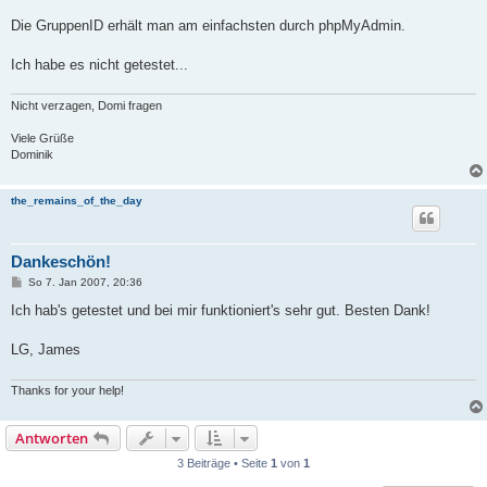
Die GruppenID erhält man am einfachsten durch phpMyAdmin.
Ich habe es nicht getestet...
Nicht verzagen, Domi fragen
Viele Grüße
Dominik
the_remains_of_the_day
Dankeschön!
B
So 7. Jan 2007, 20:36
e
i
Ich hab's getestet und bei mir funktioniert's sehr gut. Besten Dank!
t
r
a
LG, James
g
Thanks for your help!
Antworten
3 Beiträge • Seite
1
von
1