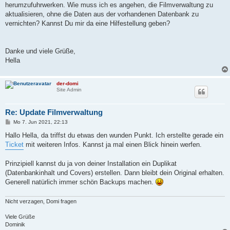
herumzufuhrwerken. Wie muss ich es angehen, die Filmverwaltung zu
aktualisieren, ohne die Daten aus der vorhandenen Datenbank zu
vernichten? Kannst Du mir da eine Hilfestellung geben?
Danke und viele Grüße,
Hella
der-domi
Site Admin
Re: Update Filmverwaltung
B
Mo 7. Jun 2021, 22:13
e
i
Hallo Hella, da triffst du etwas den wunden Punkt. Ich erstellte gerade ein
t
Ticket
mit weiteren Infos. Kannst ja mal einen Blick hinein werfen.
r
a
g
Prinzipiell kannst du ja von deiner Installation ein Duplikat
(Datenbankinhalt und Covers) erstellen. Dann bleibt dein Original erhalten.
Generell natürlich immer schön Backups machen.
Nicht verzagen, Domi fragen
Viele Grüße
Dominik