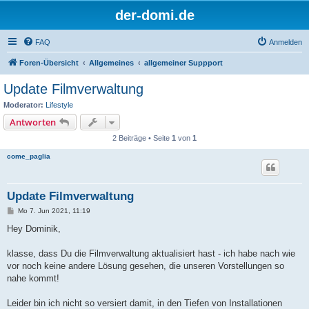
der-domi.de
FAQ
Anmelden
Foren-Übersicht
Allgemeines
allgemeiner Suppport
Update Filmverwaltung
Moderator:
Lifestyle
Antworten
2 Beiträge • Seite
1
von
1
come_paglia
Update Filmverwaltung
B
Mo 7. Jun 2021, 11:19
e
i
Hey Dominik,
t
r
a
klasse, dass Du die Filmverwaltung aktualisiert hast - ich habe nach wie
g
vor noch keine andere Lösung gesehen, die unseren Vorstellungen so
nahe kommt!
Leider bin ich nicht so versiert damit, in den Tiefen von Installationen