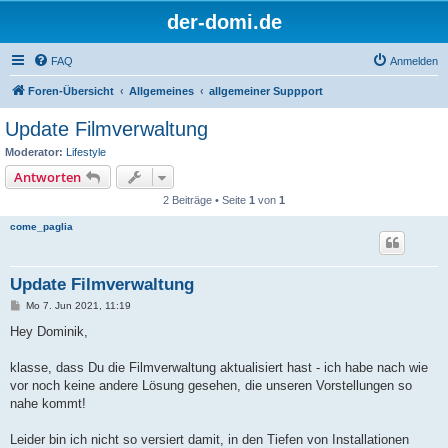
der-domi.de
FAQ
Anmelden
Foren-Übersicht
Allgemeines
allgemeiner Suppport
Update Filmverwaltung
Moderator:
Lifestyle
Antworten
2 Beiträge • Seite
1
von
1
come_paglia
Update Filmverwaltung
B
Mo 7. Jun 2021, 11:19
e
i
Hey Dominik,
t
r
a
klasse, dass Du die Filmverwaltung aktualisiert hast - ich habe nach wie
g
vor noch keine andere Lösung gesehen, die unseren Vorstellungen so
nahe kommt!
Leider bin ich nicht so versiert damit, in den Tiefen von Installationen