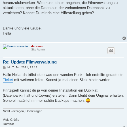
herumzufuhrwerken. Wie muss ich es angehen, die Filmverwaltung zu
aktualisieren, ohne die Daten aus der vorhandenen Datenbank zu
vernichten? Kannst Du mir da eine Hilfestellung geben?
Danke und viele Grüße,
Hella
der-domi
Site Admin
Re: Update Filmverwaltung
B
Mo 7. Jun 2021, 22:13
e
i
Hallo Hella, da triffst du etwas den wunden Punkt. Ich erstellte gerade ein
t
Ticket
mit weiteren Infos. Kannst ja mal einen Blick hinein werfen.
r
a
g
Prinzipiell kannst du ja von deiner Installation ein Duplikat
(Datenbankinhalt und Covers) erstellen. Dann bleibt dein Original erhalten.
Generell natürlich immer schön Backups machen.
Nicht verzagen, Domi fragen
Viele Grüße
Dominik