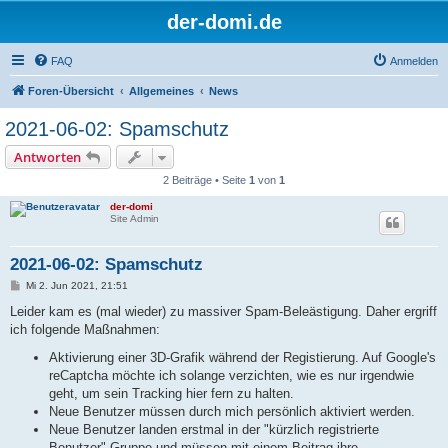
der-domi.de
FAQ
Anmelden
Foren-Übersicht
Allgemeines
News
2021-06-02: Spamschutz
Antworten
2 Beiträge • Seite
1
von
1
der-domi
Site Admin
2021-06-02: Spamschutz
B
Mi 2. Jun 2021, 21:51
e
i
Leider kam es (mal wieder) zu massiver Spam-Beleästigung. Daher ergriff
t
ich folgende Maßnahmen:
r
a
Aktivierung einer 3D-Grafik während der Registierung. Auf Google's
g
reCaptcha möchte ich solange verzichten, wie es nur irgendwie
geht, um sein Tracking hier fern zu halten.
Neue Benutzer müssen durch mich persönlich aktiviert werden.
Neue Benutzer landen erstmal in der "kürzlich registrierte
Benutzer"-Gruppe und müssen mit einem Beitrag ihre