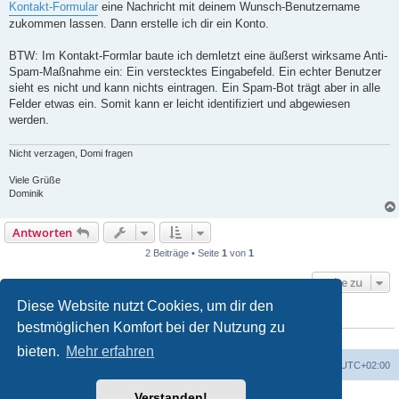
Kontakt-Formular
eine Nachricht mit deinem Wunsch-Benutzername
zukommen lassen. Dann erstelle ich dir ein Konto.
BTW: Im Kontakt-Formlar baute ich demletzt eine äußerst wirksame Anti-
Spam-Maßnahme ein: Ein verstecktes Eingabefeld. Ein echter Benutzer
sieht es nicht und kann nichts eintragen. Ein Spam-Bot trägt aber in alle
Felder etwas ein. Somit kann er leicht identifiziert und abgewiesen
werden.
Nicht verzagen, Domi fragen
Viele Grüße
Dominik
Antworten
2 Beiträge • Seite
1
von
1
Gehe zu
Diese Website nutzt Cookies, um dir den
WER IST ONLINE?
bestmöglichen Komfort bei der Nutzung zu
Mitglieder in diesem Forum:
Google [Bot]
und 1 Gast
bieten.
Mehr erfahren
Foren-Übersicht
Alle Zeiten sind
UTC+02:00
Verstanden!
Powered by
phpBB
® Forum Software © phpBB Limited