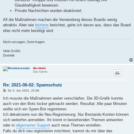
Glaubhaftigkeit beweisen.
Private Nachrichten wurden deaktiviert.
All die Maßnahmen machen die Verwendung dieses Boards wenig
attraktiv. Aber wie
letztens
berichtet, gehe ich davon aus, dass das Board
eher nicht mehr benötigt wird.
Nicht verzagen, Domi fragen
Viele Grüße
Dominik
der-domi
Site Admin
Re: 2021-06-02: Spamschutz
B
Do 3. Jun 2021, 22:08
e
i
Ich musste die Maßnahmen weiter verschärfen. Die 3D-Grafik konnte
t
auch von den Bots locker geknackt werden. Resultat: Alle paar Minuten
r
a
wollte sich ein Spam-Bot registrieren.
g
Ich dekativierte nun die Neu-Registrierung. Nur Bestands-Konten können
sich weiterhin anmelden. Ihr könnt in bestehenden Themen antworten
oder in
allgemeiner Support
auch neue Themen erstellen.
Falls du dich neu registrieren möchtest, kannst du mir über das