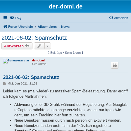
der-domi.de
FAQ
Anmelden
Foren-Übersicht
Allgemeines
News
2021-06-02: Spamschutz
Antworten
2 Beiträge • Seite
1
von
1
der-domi
Site Admin
2021-06-02: Spamschutz
B
Mi 2. Jun 2021, 21:51
e
i
Leider kam es (mal wieder) zu massiver Spam-Beleästigung. Daher ergriff
t
ich folgende Maßnahmen:
r
a
Aktivierung einer 3D-Grafik während der Registierung. Auf Google's
g
reCaptcha möchte ich solange verzichten, wie es nur irgendwie
geht, um sein Tracking hier fern zu halten.
Neue Benutzer müssen durch mich persönlich aktiviert werden.
Neue Benutzer landen erstmal in der "kürzlich registrierte
Benutzer"-Gruppe und müssen mit einem Beitrag ihre