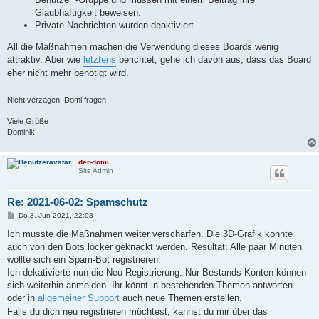
Glaubhaftigkeit beweisen.
Private Nachrichten wurden deaktiviert.
All die Maßnahmen machen die Verwendung dieses Boards wenig
attraktiv. Aber wie
letztens
berichtet, gehe ich davon aus, dass das Board
eher nicht mehr benötigt wird.
Nicht verzagen, Domi fragen
Viele Grüße
Dominik
der-domi
Site Admin
Re: 2021-06-02: Spamschutz
B
Do 3. Jun 2021, 22:08
e
i
Ich musste die Maßnahmen weiter verschärfen. Die 3D-Grafik konnte
t
auch von den Bots locker geknackt werden. Resultat: Alle paar Minuten
r
a
wollte sich ein Spam-Bot registrieren.
g
Ich dekativierte nun die Neu-Registrierung. Nur Bestands-Konten können
sich weiterhin anmelden. Ihr könnt in bestehenden Themen antworten
oder in
allgemeiner Support
auch neue Themen erstellen.
Falls du dich neu registrieren möchtest, kannst du mir über das