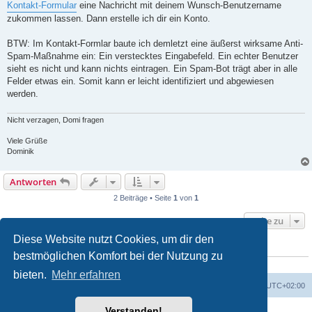
Kontakt-Formular
eine Nachricht mit deinem Wunsch-Benutzername
zukommen lassen. Dann erstelle ich dir ein Konto.
BTW: Im Kontakt-Formlar baute ich demletzt eine äußerst wirksame Anti-
Spam-Maßnahme ein: Ein verstecktes Eingabefeld. Ein echter Benutzer
sieht es nicht und kann nichts eintragen. Ein Spam-Bot trägt aber in alle
Felder etwas ein. Somit kann er leicht identifiziert und abgewiesen
werden.
Nicht verzagen, Domi fragen
Viele Grüße
Dominik
Antworten
2 Beiträge • Seite
1
von
1
Gehe zu
Diese Website nutzt Cookies, um dir den
WER IST ONLINE?
bestmöglichen Komfort bei der Nutzung zu
Mitglieder in diesem Forum: 0 Mitglieder und 1 Gast
bieten.
Mehr erfahren
Foren-Übersicht
Alle Zeiten sind
UTC+02:00
Verstanden!
Powered by
phpBB
® Forum Software © phpBB Limited