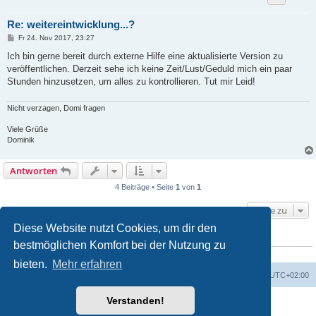
Re: weitereintwicklung...?
B
Fr 24. Nov 2017, 23:27
e
i
Ich bin gerne bereit durch externe Hilfe eine aktualisierte Version zu
t
veröffentlichen. Derzeit sehe ich keine Zeit/Lust/Geduld mich ein paar
r
a
Stunden hinzusetzen, um alles zu kontrollieren. Tut mir Leid!
g
Nicht verzagen, Domi fragen
Viele Grüße
Dominik
Antworten
4 Beiträge • Seite
1
von
1
Gehe zu
Diese Website nutzt Cookies, um dir den
WER IST ONLINE?
bestmöglichen Komfort bei der Nutzung zu
Mitglieder in diesem Forum: 0 Mitglieder und 1 Gast
bieten.
Mehr erfahren
Foren-Übersicht
Alle Zeiten sind
UTC+02:00
Verstanden!
Powered by
phpBB
® Forum Software © phpBB Limited
Deutsche Übersetzung durch
phpBB.de