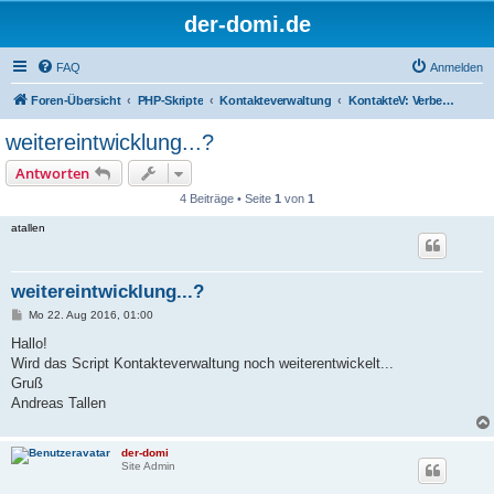
der-domi.de
FAQ
Anmelden
Foren-Übersicht
PHP-Skripte
Kontakteverwaltung
KontakteV: Verbesserungen & Entwickler
weitereintwicklung...?
Antworten
4 Beiträge • Seite
1
von
1
atallen
weitereintwicklung...?
B
Mo 22. Aug 2016, 01:00
e
i
Hallo!
t
Wird das Script Kontakteverwaltung noch weiterentwickelt...
r
a
Gruß
g
Andreas Tallen
der-domi
Site Admin