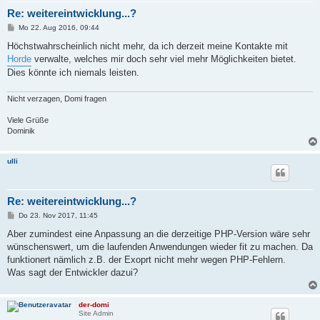
Re: weitereintwicklung...?
B
Mo 22. Aug 2016, 09:44
e
i
Höchstwahrscheinlich nicht mehr, da ich derzeit meine Kontakte mit
t
Horde
verwalte, welches mir doch sehr viel mehr Möglichkeiten bietet.
r
a
Dies könnte ich niemals leisten.
g
Nicht verzagen, Domi fragen
Viele Grüße
Dominik
ulli
Re: weitereintwicklung...?
B
Do 23. Nov 2017, 11:45
e
i
Aber zumindest eine Anpassung an die derzeitige PHP-Version wäre sehr
t
wünschenswert, um die laufenden Anwendungen wieder fit zu machen. Da
r
a
funktionert nämlich z.B. der Exoprt nicht mehr wegen PHP-Fehlern.
g
Was sagt der Entwickler dazui?
der-domi
Site Admin