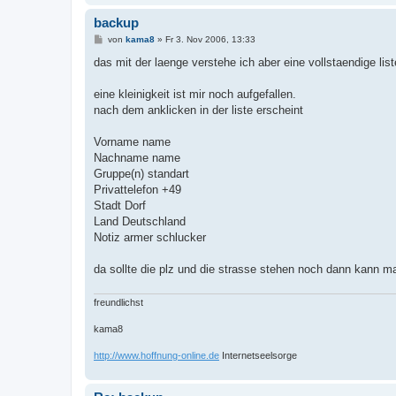
backup
B
von
kama8
»
Fr 3. Nov 2006, 13:33
e
i
das mit der laenge verstehe ich aber eine vollstaendige lis
t
r
a
eine kleinigkeit ist mir noch aufgefallen.
g
nach dem anklicken in der liste erscheint
Vorname name
Nachname name
Gruppe(n) standart
Privattelefon +49
Stadt Dorf
Land Deutschland
Notiz armer schlucker
da sollte die plz und die strasse stehen noch dann kann m
freundlichst
kama8
http://www.hoffnung-online.de
Internetseelsorge