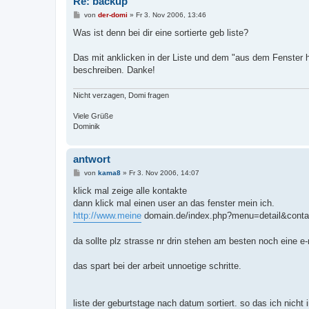
Re: backup
B
von
der-domi
»
Fr 3. Nov 2006, 13:46
e
i
Was ist denn bei dir eine sortierte geb liste?
t
r
a
Das mit anklicken in der Liste und dem "aus dem Fenster h
g
beschreiben. Danke!
Nicht verzagen, Domi fragen
Viele Grüße
Dominik
antwort
B
von
kama8
»
Fr 3. Nov 2006, 14:07
e
i
klick mal zeige alle kontakte
t
dann klick mal einen user an das fenster mein ich.
r
a
http://www.meine
domain.de/index.php?menu=detail&cont
g
da sollte plz strasse nr drin stehen am besten noch eine e-
das spart bei der arbeit unnoetige schritte.
liste der geburtstage nach datum sortiert. so das ich nicht