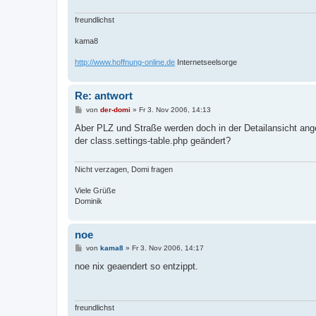
freundlichst
kama8
http://www.hoffnung-online.de
Internetseelsorge
Re: antwort
B
von
der-domi
»
Fr 3. Nov 2006, 14:13
e
i
Aber PLZ und Straße werden doch in der Detailansicht angeze
t
der class.settings-table.php geändert?
r
a
g
Nicht verzagen, Domi fragen
Viele Grüße
Dominik
noe
B
von
kama8
»
Fr 3. Nov 2006, 14:17
e
i
noe nix geaendert so entzippt.
t
r
a
g
freundlichst