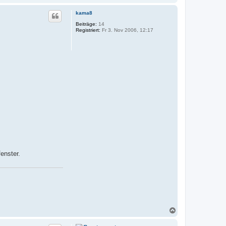
a
c
kama8
h
o
Beiträge:
14
Registriert:
Fr 3. Nov 2006, 12:17
b
e
n
enster.
N
a
c