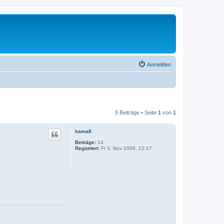
Anmelden
9 Beiträge • Seite
1
von
1
kama8
Beiträge:
14
Registriert:
Fr 3. Nov 2006, 12:17