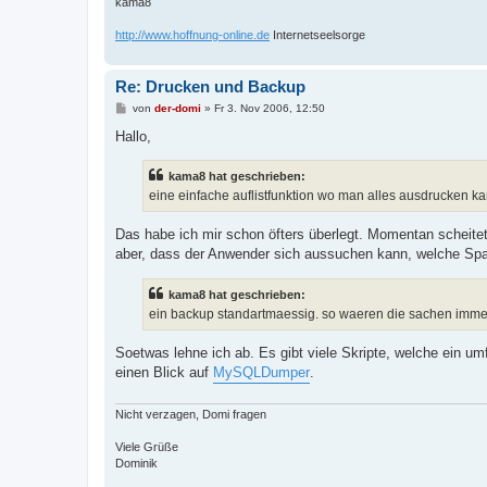
kama8
http://www.hoffnung-online.de
Internetseelsorge
Re: Drucken und Backup
B
von
der-domi
»
Fr 3. Nov 2006, 12:50
e
i
Hallo,
t
r
a
kama8 hat geschrieben:
g
eine einfache auflistfunktion wo man alles ausdrucken kan
Das habe ich mir schon öfters überlegt. Momentan scheitet
aber, dass der Anwender sich aussuchen kann, welche Sp
kama8 hat geschrieben:
ein backup standartmaessig. so waeren die sachen immer
Soetwas lehne ich ab. Es gibt viele Skripte, welche ein um
einen Blick auf
MySQLDumper
.
Nicht verzagen, Domi fragen
Viele Grüße
Dominik