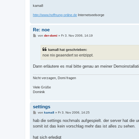
kama8
http://www.hoffnung-online.de
Internetseelsorge
Re: noe
B
von
der-domi
»
Fr 3. Nov 2006, 14:19
e
i
t
kama8 hat geschrieben:
r
a
noe nix geaendert so entzippt.
g
Dann erläutere es mal bitte genau an meiner Demoinstalla
Nicht verzagen, Domi fragen
Viele Grüße
Dominik
settings
B
von
kama8
»
Fr 3. Nov 2006, 14:25
e
i
hab die settings nochmals aufgespielt. der server hat die
t
somit ist das kein vorschlag mehr das ist alles zu sehen.
r
a
g
hat sich erledigt