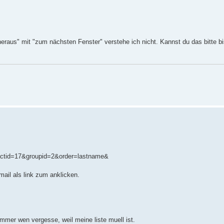
eraus" mit "zum nächsten Fenster" verstehe ich nicht. Kannst du das bitte b
actid=17&groupid=2&order=lastname&
mail als link zum anklicken.
 immer wen vergesse, weil meine liste muell ist.