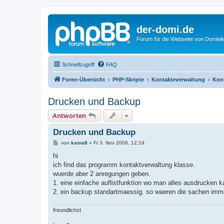
der-domi.de
Forum für die Webseite von Domin
Schnellzugriff
FAQ
Foren-Übersicht
PHP-Skripte
Kontakteverwaltung
Kont
Drucken und Backup
Antworten
Drucken und Backup
B
von
kama8
»
Fr 3. Nov 2006, 12:19
e
i
hi
t
ich find das programm kontaktverwaltung klasse.
r
a
wuerde aber 2 anregungen geben.
g
1. eine einfache auflistfunktion wo man alles ausdrucken ka
2. ein backup standartmaessig. so waeren die sachen imme
freundlichst