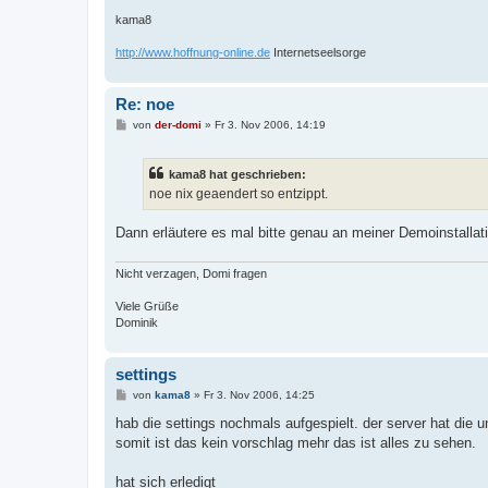
kama8
http://www.hoffnung-online.de
Internetseelsorge
Re: noe
B
von
der-domi
»
Fr 3. Nov 2006, 14:19
e
i
t
kama8 hat geschrieben:
r
a
noe nix geaendert so entzippt.
g
Dann erläutere es mal bitte genau an meiner Demoinstalla
Nicht verzagen, Domi fragen
Viele Grüße
Dominik
settings
B
von
kama8
»
Fr 3. Nov 2006, 14:25
e
i
hab die settings nochmals aufgespielt. der server hat die
t
somit ist das kein vorschlag mehr das ist alles zu sehen.
r
a
g
hat sich erledigt