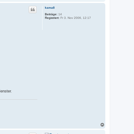
a
c
kama8
h
o
Beiträge:
14
Registriert:
Fr 3. Nov 2006, 12:17
b
e
n
enster.
N
a
c