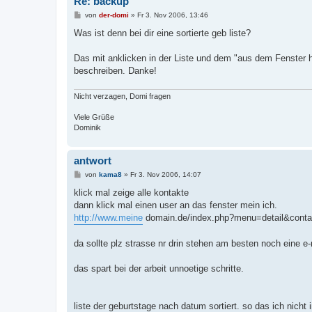
Re: backup
B
von
der-domi
»
Fr 3. Nov 2006, 13:46
e
i
Was ist denn bei dir eine sortierte geb liste?
t
r
a
Das mit anklicken in der Liste und dem "aus dem Fenster h
g
beschreiben. Danke!
Nicht verzagen, Domi fragen
Viele Grüße
Dominik
antwort
B
von
kama8
»
Fr 3. Nov 2006, 14:07
e
i
klick mal zeige alle kontakte
t
dann klick mal einen user an das fenster mein ich.
r
a
http://www.meine
domain.de/index.php?menu=detail&cont
g
da sollte plz strasse nr drin stehen am besten noch eine e-
das spart bei der arbeit unnoetige schritte.
liste der geburtstage nach datum sortiert. so das ich nicht