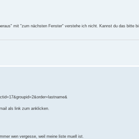
eraus" mit "zum nächsten Fenster" verstehe ich nicht. Kannst du das bitte b
actid=17&groupid=2&order=lastname&
mail als link zum anklicken.
 immer wen vergesse, weil meine liste muell ist.