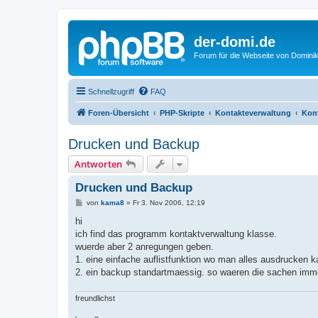
der-domi.de
Forum für die Webseite von Domin
Schnellzugriff
FAQ
Foren-Übersicht
PHP-Skripte
Kontakteverwaltung
Kont
Drucken und Backup
Antworten
Drucken und Backup
B
von
kama8
»
Fr 3. Nov 2006, 12:19
e
i
hi
t
ich find das programm kontaktverwaltung klasse.
r
a
wuerde aber 2 anregungen geben.
g
1. eine einfache auflistfunktion wo man alles ausdrucken ka
2. ein backup standartmaessig. so waeren die sachen imme
freundlichst