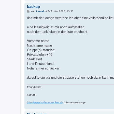
backup
B
von
kama8
»
Fr 3. Nov 2006, 13:33
e
i
das mit der laenge verstehe ich aber eine vollstaendige lis
t
r
a
eine kleinigkeit ist mir noch aufgefallen.
g
nach dem anklicken in der liste erscheint
Vorname name
Nachname name
Gruppe(n) standart
Privattelefon +49
Stadt Dorf
Land Deutschland
Notiz armer schlucker
da sollte die plz und die strasse stehen noch dann kann m
freundlichst
kama8
http://www.hoffnung-online.de
Internetseelsorge