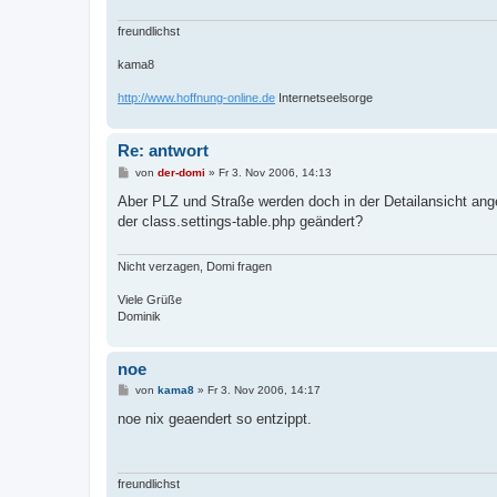
freundlichst
kama8
http://www.hoffnung-online.de
Internetseelsorge
Re: antwort
B
von
der-domi
»
Fr 3. Nov 2006, 14:13
e
i
Aber PLZ und Straße werden doch in der Detailansicht angeze
t
der class.settings-table.php geändert?
r
a
g
Nicht verzagen, Domi fragen
Viele Grüße
Dominik
noe
B
von
kama8
»
Fr 3. Nov 2006, 14:17
e
i
noe nix geaendert so entzippt.
t
r
a
g
freundlichst