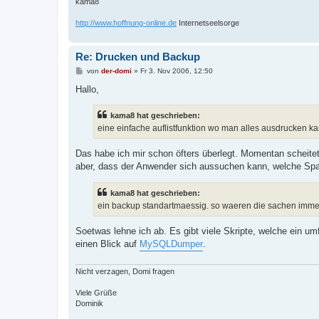
kama8
http://www.hoffnung-online.de
Internetseelsorge
Re: Drucken und Backup
B
von
der-domi
»
Fr 3. Nov 2006, 12:50
e
i
Hallo,
t
r
a
kama8 hat geschrieben:
g
eine einfache auflistfunktion wo man alles ausdrucken kan
Das habe ich mir schon öfters überlegt. Momentan scheitet
aber, dass der Anwender sich aussuchen kann, welche Sp
kama8 hat geschrieben:
ein backup standartmaessig. so waeren die sachen immer
Soetwas lehne ich ab. Es gibt viele Skripte, welche ein um
einen Blick auf
MySQLDumper
.
Nicht verzagen, Domi fragen
Viele Grüße
Dominik