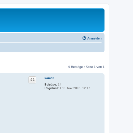
Anmelden
9 Beiträge • Seite
1
von
1
kama8
Beiträge:
14
Registriert:
Fr 3. Nov 2006, 12:17