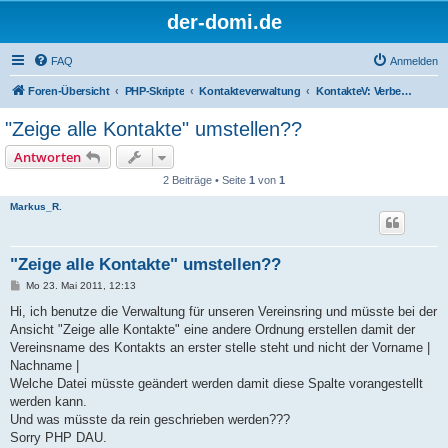
der-domi.de
FAQ
Anmelden
Foren-Übersicht
PHP-Skripte
Kontakteverwaltung
KontakteV: Verbesserungen & Entwickler
"Zeige alle Kontakte" umstellen??
Antworten
2 Beiträge • Seite
1
von
1
Markus_R.
"Zeige alle Kontakte" umstellen??
B
Mo 23. Mai 2011, 12:13
e
i
Hi, ich benutze die Verwaltung für unseren Vereinsring und müsste bei der
t
Ansicht "Zeige alle Kontakte" eine andere Ordnung erstellen damit der
r
a
Vereinsname des Kontakts an erster stelle steht und nicht der Vorname |
g
Nachname |
Welche Datei müsste geändert werden damit diese Spalte vorangestellt
werden kann.
Und was müsste da rein geschrieben werden???
Sorry PHP DAU.