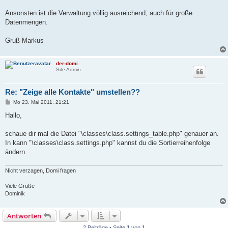
Ansonsten ist die Verwaltung völlig ausreichend, auch für große
Datenmengen.
Gruß Markus
der-domi
Site Admin
Re: "Zeige alle Kontakte" umstellen??
B
Mo 23. Mai 2011, 21:21
e
i
Hallo,
t
r
a
schaue dir mal die Datei "\classes\class.settings_table.php" genauer an.
g
In kann "\classes\class.settings.php" kannst du die Sortierreihenfolge
ändern.
Nicht verzagen, Domi fragen
Viele Grüße
Dominik
Antworten
2 Beiträge • Seite
1
von
1