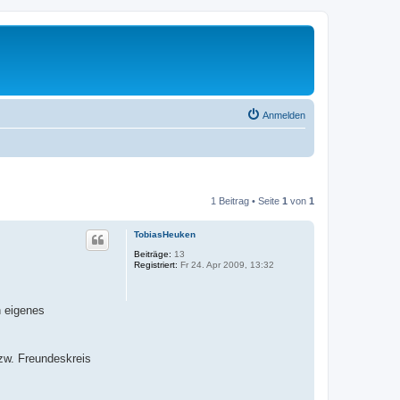
Anmelden
1 Beitrag • Seite
1
von
1
TobiasHeuken
Beiträge:
13
Registriert:
Fr 24. Apr 2009, 13:32
n eigenes
bzw. Freundeskreis