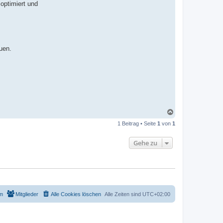
 optimiert und
uen.
N
a
1 Beitrag • Seite
1
von
1
c
h
o
Gehe zu
b
e
n
m
Mitglieder
Alle Cookies löschen
Alle Zeiten sind
UTC+02:00