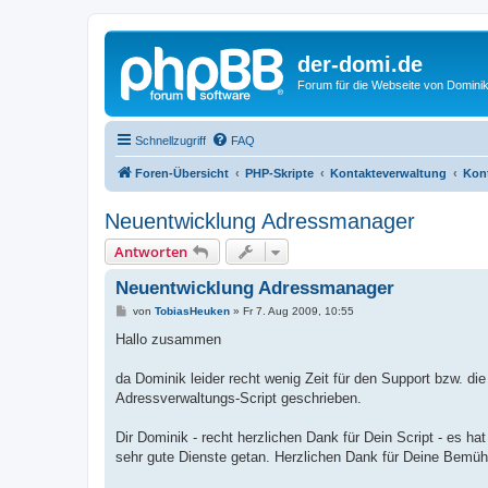
der-domi.de
Forum für die Webseite von Domin
Schnellzugriff
FAQ
Foren-Übersicht
PHP-Skripte
Kontakteverwaltung
Kont
Neuentwicklung Adressmanager
Antworten
Neuentwicklung Adressmanager
B
von
TobiasHeuken
»
Fr 7. Aug 2009, 10:55
e
i
Hallo zusammen
t
r
a
da Dominik leider recht wenig Zeit für den Support bzw. di
g
Adressverwaltungs-Script geschrieben.
Dir Dominik - recht herzlichen Dank für Dein Script - es ha
sehr gute Dienste getan. Herzlichen Dank für Deine Bemüh