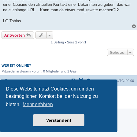
einer Cousine den aktuellen Kontakt einer Bekannten zu geben, das war
ne ellenlange URL ...Kann man da etwas mod_rewrite machen?!?
LG Tobias
Antworten
1 Beitrag • Seite
1
von
1
Gehe zu
WER IST ONLINE?
Mitglieder in diesem Forum: 0 Mitglieder und 1 Gast
Foren-Übersicht
Alle Zeiten sind
UTC+02:00
Diese Website nutzt Cookies, um dir den
Powered by
phpBB
® Forum Software © phpBB Limited
bestmöglichen Komfort bei der Nutzung zu
Deutsche Übersetzung durch
phpBB.de
Datenschutz
|
Nutzungsbedingungen
bieten.
Mehr erfahren
Verstanden!