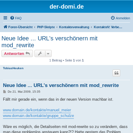
der-domi.de
FAQ
Anmelden
Foren-Übersicht
PHP-Skripte
Kontakteverwaltung
KontakteV: Verbesserungen & Entwickler
Neue Idee ... URL's verschönern mit
mod_rewrite
Antworten
1 Beitrag • Seite
1
von
1
TobiasHeuken
Neue Idee ... URL's verschönern mit mod_rewrite
B
Do 21. Mai 2009, 15:35
e
i
Fällt mir gerade ein, wenn das in der neuen Version machbar ist.
t
r
a
www.domain.de/kontakte/manuel_meier
g
www.domain.de/kontakte/gruppe_schulze
Wäre es möglich, die Detailseiten mit mod-rewrite so zu verändern, dass
man diese problemlos ansteuern kann?!? Hatte gestern das Problem,