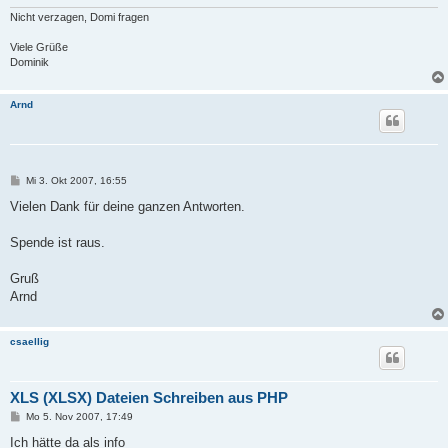
Nicht verzagen, Domi fragen
Viele Grüße
Dominik
Arnd
B
Mi 3. Okt 2007, 16:55
e
i
Vielen Dank für deine ganzen Antworten.
t
r
a
Spende ist raus.
g
Gruß
Arnd
csaellig
XLS (XLSX) Dateien Schreiben aus PHP
B
Mo 5. Nov 2007, 17:49
e
i
Ich hätte da als info