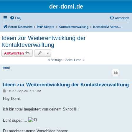
der-domi.de
FAQ
Anmelden
Foren-Übersicht
PHP-Skripte
Kontakteverwaltung
KontakteV: Verbesserungen & Entwickler
Ideen zur Weiterentwicklung der
Kontakteverwalltung
Antworten
4 Beiträge • Seite
1
von
1
Arnd
Ideen zur Weiterentwicklung der Kontakteverwalltung
B
Do 27. Sep 2007, 13:52
e
i
Hey Domi,
t
r
a
ich bin total begeistert von deinem Skript !!!!
g
Echt super.....
Du möchtest gerne Vorschläge haben: