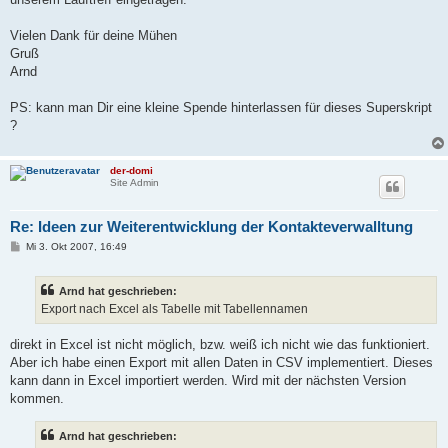
Vielen Dank für deine Mühen
Gruß
Arnd
PS: kann man Dir eine kleine Spende hinterlassen für dieses Superskript
?
der-domi
Site Admin
Re: Ideen zur Weiterentwicklung der Kontakteverwalltung
B
Mi 3. Okt 2007, 16:49
e
i
t
Arnd hat geschrieben:
r
a
Export nach Excel als Tabelle mit Tabellennamen
g
direkt in Excel ist nicht möglich, bzw. weiß ich nicht wie das funktioniert.
Aber ich habe einen Export mit allen Daten in CSV implementiert. Dieses
kann dann in Excel importiert werden. Wird mit der nächsten Version
kommen.
Arnd hat geschrieben: