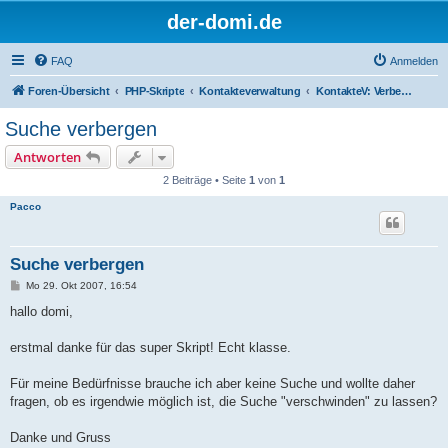
der-domi.de
FAQ
Anmelden
Foren-Übersicht
PHP-Skripte
Kontakteverwaltung
KontakteV: Verbesserungen & Entwickler
Suche verbergen
Antworten
2 Beiträge • Seite
1
von
1
Pacco
Suche verbergen
B
Mo 29. Okt 2007, 16:54
e
i
hallo domi,
t
r
a
erstmal danke für das super Skript! Echt klasse.
g
Für meine Bedürfnisse brauche ich aber keine Suche und wollte daher
fragen, ob es irgendwie möglich ist, die Suche "verschwinden" zu lassen?
Danke und Gruss