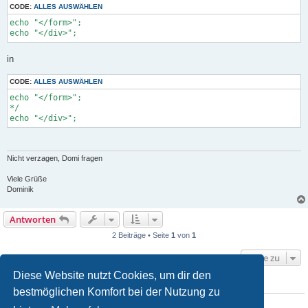
CODE:
ALLES AUSWÄHLEN
echo "</form>";

echo "</div>";
in
CODE:
ALLES AUSWÄHLEN
echo "</form>";

*/

echo "</div>";
Nicht verzagen, Domi fragen
Viele Grüße
Dominik
Antworten
2 Beiträge • Seite
1
von
1
Gehe zu
Diese Website nutzt Cookies, um dir den
WER IST ONLINE?
bestmöglichen Komfort bei der Nutzung zu
Mitglieder in diesem Forum: 0 Mitglieder und 1 Gast