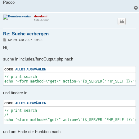
Pacco
der-domi
Site Admin
Re: Suche verbergen
B
Mo 29. Okt 2007, 19:33
e
i
Hi,
t
r
a
suche in includes/funcOutput.php nach
g
CODE:
ALLES AUSWÄHLEN
// print search

echo "<form method=\"get\" action=\"{$_SERVER['PHP_SELF']}\">"
und ändere in
CODE:
ALLES AUSWÄHLEN
// print search

/*

echo "<form method=\"get\" action=\"{$_SERVER['PHP_SELF']}\">"
und am Ende der Funktion nach