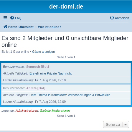
der-domi.de
FAQ
Anmelden
Foren-Übersicht
Wer ist online?
Es sind 2 Mitglieder und 0 unsichtbare Mitglieder
online
Es ist 1 Gast online •
Gäste anzeigen
Seite
1
von
1
Benutzername
Semrush [Bot]
Aktuelle Tätigkeit
Erstellt eine Private Nachricht
Letzte Aktualisierung
Fr 7. Aug 2026, 12:10
Benutzername
Ahrefs [Bot]
Aktuelle Tätigkeit
Liest Thema in KontakteV: Verbesserungen & Entwickler
Letzte Aktualisierung
Fr 7. Aug 2026, 12:09
Legende:
Administratoren
,
Globale Moderatoren
Seite
1
von
1
Gehe zu