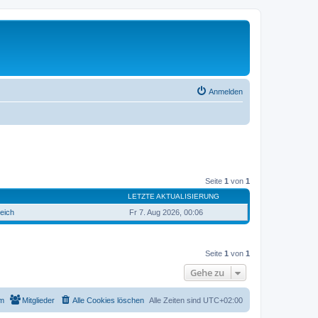
Anmelden
Seite
1
von
1
LETZTE AKTUALISIERUNG
reich
Fr 7. Aug 2026, 00:06
Seite
1
von
1
Gehe zu
m
Mitglieder
Alle Cookies löschen
Alle Zeiten sind
UTC+02:00