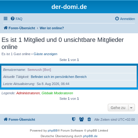
der-domi.de
FAQ
Anmelden
Foren-Übersicht
Wer ist online?
Es ist 1 Mitglied und 0 unsichtbare Mitglieder
online
Es ist 1 Gast online •
Gäste anzeigen
Seite
1
von
1
Benutzername
Semrush [Bot]
Aktuelle Tätigkeit
Befindet sich im persönlichen Bereich
Letzte Aktualisierung
Sa 8. Aug 2026, 06:44
Legende:
Administratoren
,
Globale Moderatoren
Seite
1
von
1
Gehe zu
Foren-Übersicht
Alle Zeiten sind
UTC+02:00
Powered by
phpBB
® Forum Software © phpBB Limited
Deutsche Übersetzung durch
phpBB.de