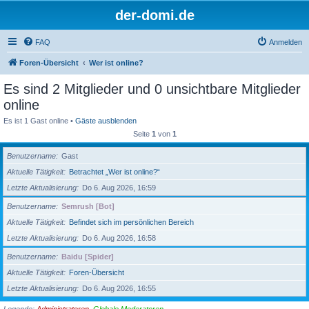
der-domi.de
FAQ
Anmelden
Foren-Übersicht
Wer ist online?
Es sind 2 Mitglieder und 0 unsichtbare Mitglieder
online
Es ist 1 Gast online •
Gäste ausblenden
Seite
1
von
1
Benutzername
Gast
Aktuelle Tätigkeit
Betrachtet „Wer ist online?“
Letzte Aktualisierung
Do 6. Aug 2026, 16:59
Benutzername
Semrush [Bot]
Aktuelle Tätigkeit
Befindet sich im persönlichen Bereich
Letzte Aktualisierung
Do 6. Aug 2026, 16:58
Benutzername
Baidu [Spider]
Aktuelle Tätigkeit
Foren-Übersicht
Letzte Aktualisierung
Do 6. Aug 2026, 16:55
Legende:
Administratoren
,
Globale Moderatoren