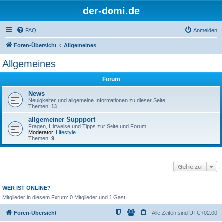
der-domi.de
FAQ
Anmelden
Foren-Übersicht
Allgemeines
Allgemeines
Forum
News
Neuigkeiten und allgemeine Informationen zu dieser Seite
Themen:
13
allgemeiner Suppport
Fragen, Hinweise und Tipps zur Seite und Forum
Moderator:
Lifestyle
Themen:
9
Gehe zu
WER IST ONLINE?
Mitglieder in diesem Forum: 0 Mitglieder und 1 Gast
Foren-Übersicht
Alle Zeiten sind
UTC+02:00