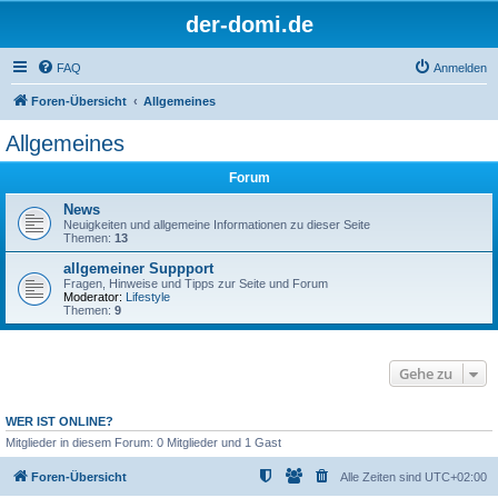
der-domi.de
FAQ
Anmelden
Foren-Übersicht
Allgemeines
Allgemeines
Forum
News
Neuigkeiten und allgemeine Informationen zu dieser Seite
Themen:
13
allgemeiner Suppport
Fragen, Hinweise und Tipps zur Seite und Forum
Moderator:
Lifestyle
Themen:
9
Gehe zu
WER IST ONLINE?
Mitglieder in diesem Forum: 0 Mitglieder und 1 Gast
Foren-Übersicht
Alle Zeiten sind
UTC+02:00