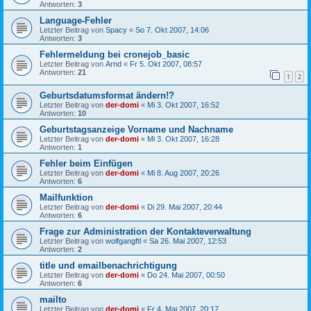
Antworten:
3
Language-Fehler
Letzter Beitrag von
Spacy
«
So 7. Okt 2007, 14:06
Antworten:
3
Fehlermeldung bei cronejob_basic
Letzter Beitrag von
Arnd
«
Fr 5. Okt 2007, 08:57
Antworten:
21
1
2
Geburtsdatumsformat ändern!?
Letzter Beitrag von
der-domi
«
Mi 3. Okt 2007, 16:52
Antworten:
10
Geburtstagsanzeige Vorname und Nachname
Letzter Beitrag von
der-domi
«
Mi 3. Okt 2007, 16:28
Antworten:
1
Fehler beim Einfügen
Letzter Beitrag von
der-domi
«
Mi 8. Aug 2007, 20:26
Antworten:
6
Mailfunktion
Letzter Beitrag von
der-domi
«
Di 29. Mai 2007, 20:44
Antworten:
6
Frage zur Administration der Kontakteverwaltung
Letzter Beitrag von
wolfgangftl
«
Sa 26. Mai 2007, 12:53
Antworten:
2
title und emailbenachrichtigung
Letzter Beitrag von
der-domi
«
Do 24. Mai 2007, 00:50
Antworten:
6
mailto
Letzter Beitrag von
der-domi
«
Fr 4. Mai 2007, 20:17