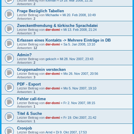
Letzter Beitrag von
Iceman
«
Di 18. Mär 2008, 22:32
Antworten:
2
Frage Bezüglich Tabellen
Letzter Beitrag von
Michaelw
«
Mi 20. Feb 2008, 10:49
Antworten:
2
Zweckentfremdung & türkische Sprachdatei
Letzter Beitrag von
der-domi
«
Mi 13. Feb 2008, 21:24
Antworten:
3
Erfassen eines Kontakts -> Mehrere Einträge in DB
Letzter Beitrag von
der-domi
«
Sa 5. Jan 2008, 13:10
Antworten:
12
Admin?
Letzter Beitrag von
gekoch
«
Mi 28. Nov 2007, 23:43
Antworten:
2
Gruppenadmin verstecken
Letzter Beitrag von
der-domi
«
Mo 26. Nov 2007, 20:56
Antworten:
3
PDF - Export
Letzter Beitrag von
der-domi
«
Mo 5. Nov 2007, 19:10
Antworten:
1
Fehler call-time
Letzter Beitrag von
der-domi
«
Fr 2. Nov 2007, 08:15
Antworten:
1
Titel & Suche
Letzter Beitrag von
der-domi
«
Fr 19. Okt 2007, 21:42
Antworten:
1
Cronjob
Letzter Beitrag von
Arnd
«
Di 9. Okt 2007, 17:53