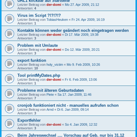
URL1 klickbar auf Startseite
Letzter Beitrag von
der-domi
«
Mo 27. Apr 2009, 21:12
Antworten:
4
Virus im Script ?!?!?!?
Letzter Beitrag von
TobiasHeuken
«
Fr 24. Apr 2009, 16:19
Antworten:
1
Kontakte können weder geändert noch eingetragen werden
Letzter Beitrag von
der-domi
«
Di 17. Mär 2009, 19:38
Antworten:
3
Problem mit Umlaute
Letzter Beitrag von
der-domi
«
Do 12. Mär 2009, 20:21
Antworten:
3
export funktion
Letzter Beitrag von
holy_victim
«
Mo 9. Feb 2009, 10:26
Antworten:
10
Tool printMyDates.php
Letzter Beitrag von
der-domi
«
Fr 6. Feb 2009, 13:06
Antworten:
1
Probleme mit älteren Geburtsdaten
Letzter Beitrag von
Piete
«
Sa 17. Jan 2009, 11:46
Antworten:
7
cronjob funktioniert nicht - manuelles aufrufen schon
Letzter Beitrag von
Arnd
«
Di 6. Jan 2009, 09:14
Antworten:
3
Exportfehler
Letzter Beitrag von
der-domi
«
So 4. Jan 2009, 12:32
Antworten:
3
Beim Jahreswechsel .... Vorschau auf Geb. nur bis 31.12