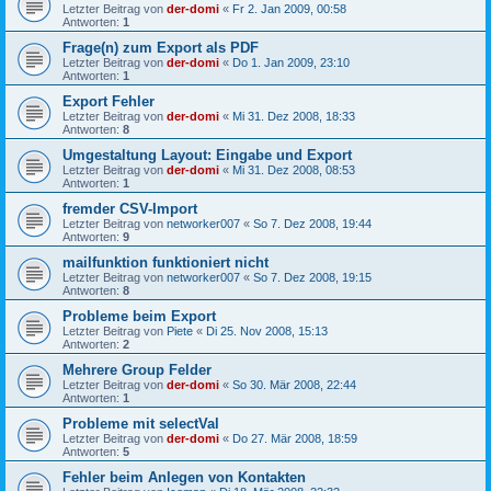
Letzter Beitrag von
der-domi
«
Fr 2. Jan 2009, 00:58
Antworten:
1
Frage(n) zum Export als PDF
Letzter Beitrag von
der-domi
«
Do 1. Jan 2009, 23:10
Antworten:
1
Export Fehler
Letzter Beitrag von
der-domi
«
Mi 31. Dez 2008, 18:33
Antworten:
8
Umgestaltung Layout: Eingabe und Export
Letzter Beitrag von
der-domi
«
Mi 31. Dez 2008, 08:53
Antworten:
1
fremder CSV-Import
Letzter Beitrag von
networker007
«
So 7. Dez 2008, 19:44
Antworten:
9
mailfunktion funktioniert nicht
Letzter Beitrag von
networker007
«
So 7. Dez 2008, 19:15
Antworten:
8
Probleme beim Export
Letzter Beitrag von
Piete
«
Di 25. Nov 2008, 15:13
Antworten:
2
Mehrere Group Felder
Letzter Beitrag von
der-domi
«
So 30. Mär 2008, 22:44
Antworten:
1
Probleme mit selectVal
Letzter Beitrag von
der-domi
«
Do 27. Mär 2008, 18:59
Antworten:
5
Fehler beim Anlegen von Kontakten