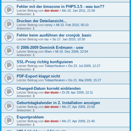
Fehler mit der timezone in PHP5.3.5 - was tun??
Letzter Beitrag von
der-domi
«
Mo 10. Jan 2011, 21:56
Antworten:
1
Drucken der Deteilansicht...
Letzter Beitrag von
ronny
«
Mi 10. Feb 2010, 00:10
Antworten:
1
Fehler beim ausführen der cronjob_basic
Letzter Beitrag von
taz
«
So 17. Jan 2010, 10:30
© 2006-2009 Dominik Erdmann - usw
Letzter Beitrag von
Shen
«
Mi 16. Dez 2009, 22:54
Antworten:
1
SSL-Proxy richtig konfiguieren
Letzter Beitrag von
TobiasHeuken
«
Do 23. Jul 2009, 12:27
Antworten:
2
PDF-Export klappt nicht
Letzter Beitrag von
TobiasHeuken
«
Do 21. Mai 2009, 15:27
Changed-Datum korrekt einblenden
Letzter Beitrag von
der-domi
«
Di 28. Apr 2009, 22:11
Antworten:
3
Geburtstagkalender in 2. Installation anzeigen
Letzter Beitrag von
der-domi
«
Mo 27. Apr 2009, 22:00
Antworten:
1
Exportproblem
Letzter Beitrag von
der-domi
«
Mo 27. Apr 2009, 21:40
Antworten:
1