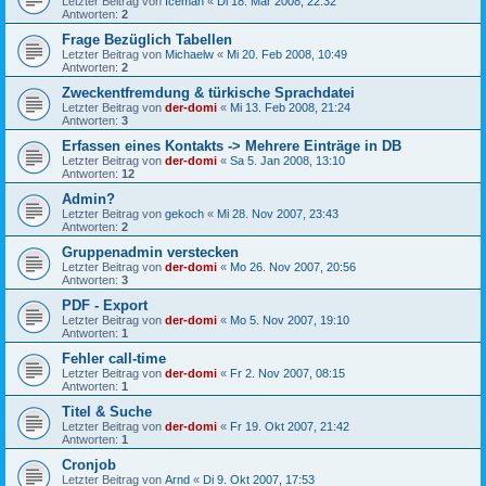
Letzter Beitrag von
Iceman
«
Di 18. Mär 2008, 22:32
Antworten:
2
Frage Bezüglich Tabellen
Letzter Beitrag von
Michaelw
«
Mi 20. Feb 2008, 10:49
Antworten:
2
Zweckentfremdung & türkische Sprachdatei
Letzter Beitrag von
der-domi
«
Mi 13. Feb 2008, 21:24
Antworten:
3
Erfassen eines Kontakts -> Mehrere Einträge in DB
Letzter Beitrag von
der-domi
«
Sa 5. Jan 2008, 13:10
Antworten:
12
Admin?
Letzter Beitrag von
gekoch
«
Mi 28. Nov 2007, 23:43
Antworten:
2
Gruppenadmin verstecken
Letzter Beitrag von
der-domi
«
Mo 26. Nov 2007, 20:56
Antworten:
3
PDF - Export
Letzter Beitrag von
der-domi
«
Mo 5. Nov 2007, 19:10
Antworten:
1
Fehler call-time
Letzter Beitrag von
der-domi
«
Fr 2. Nov 2007, 08:15
Antworten:
1
Titel & Suche
Letzter Beitrag von
der-domi
«
Fr 19. Okt 2007, 21:42
Antworten:
1
Cronjob
Letzter Beitrag von
Arnd
«
Di 9. Okt 2007, 17:53