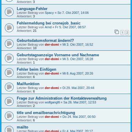
Antworten:
3
Language-Fehler
Letzter Beitrag von
Spacy
«
So 7. Okt 2007, 14:06
Antworten:
3
Fehlermeldung bei cronejob_basic
Letzter Beitrag von
Arnd
«
Fr 5. Okt 2007, 08:57
Antworten:
21
1
2
Geburtsdatumsformat ändern!?
Letzter Beitrag von
der-domi
«
Mi 3. Okt 2007, 16:52
Antworten:
10
Geburtstagsanzeige Vorname und Nachname
Letzter Beitrag von
der-domi
«
Mi 3. Okt 2007, 16:28
Antworten:
1
Fehler beim Einfügen
Letzter Beitrag von
der-domi
«
Mi 8. Aug 2007, 20:26
Antworten:
6
Mailfunktion
Letzter Beitrag von
der-domi
«
Di 29. Mai 2007, 20:44
Antworten:
6
Frage zur Administration der Kontakteverwaltung
Letzter Beitrag von
wolfgangftl
«
Sa 26. Mai 2007, 12:53
Antworten:
2
title und emailbenachrichtigung
Letzter Beitrag von
der-domi
«
Do 24. Mai 2007, 00:50
Antworten:
6
mailto
Letzter Beitrag von
der-domi
«
Fr 4. Mai 2007, 20:17