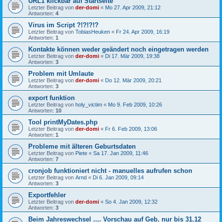
URL1 klickbar auf Startseite
Letzter Beitrag von
der-domi
«
Mo 27. Apr 2009, 21:12
Antworten:
4
Virus im Script ?!?!?!?
Letzter Beitrag von
TobiasHeuken
«
Fr 24. Apr 2009, 16:19
Antworten:
1
Kontakte können weder geändert noch eingetragen werden
Letzter Beitrag von
der-domi
«
Di 17. Mär 2009, 19:38
Antworten:
3
Problem mit Umlaute
Letzter Beitrag von
der-domi
«
Do 12. Mär 2009, 20:21
Antworten:
3
export funktion
Letzter Beitrag von
holy_victim
«
Mo 9. Feb 2009, 10:26
Antworten:
10
Tool printMyDates.php
Letzter Beitrag von
der-domi
«
Fr 6. Feb 2009, 13:06
Antworten:
1
Probleme mit älteren Geburtsdaten
Letzter Beitrag von
Piete
«
Sa 17. Jan 2009, 11:46
Antworten:
7
cronjob funktioniert nicht - manuelles aufrufen schon
Letzter Beitrag von
Arnd
«
Di 6. Jan 2009, 09:14
Antworten:
3
Exportfehler
Letzter Beitrag von
der-domi
«
So 4. Jan 2009, 12:32
Antworten:
3
Beim Jahreswechsel .... Vorschau auf Geb. nur bis 31.12