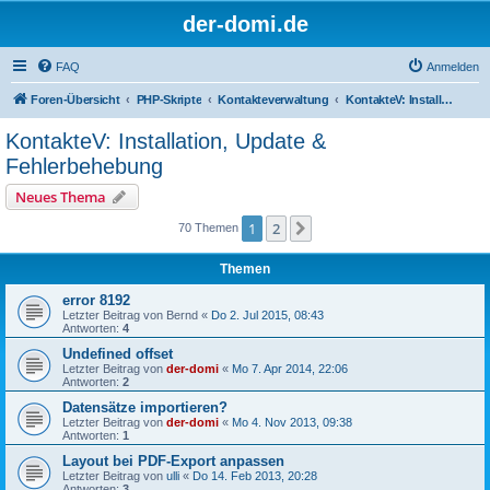
der-domi.de
FAQ
Anmelden
Foren-Übersicht
PHP-Skripte
Kontakteverwaltung
KontakteV: Installation, Update & Fehlerbehebung
KontakteV: Installation, Update &
Fehlerbehebung
Neues Thema
1
2
Nächste
70 Themen
Themen
error 8192
Letzter Beitrag von
Bernd
«
Do 2. Jul 2015, 08:43
Antworten:
4
Undefined offset
Letzter Beitrag von
der-domi
«
Mo 7. Apr 2014, 22:06
Antworten:
2
Datensätze importieren?
Letzter Beitrag von
der-domi
«
Mo 4. Nov 2013, 09:38
Antworten:
1
Layout bei PDF-Export anpassen
Letzter Beitrag von
ulli
«
Do 14. Feb 2013, 20:28
Antworten:
3