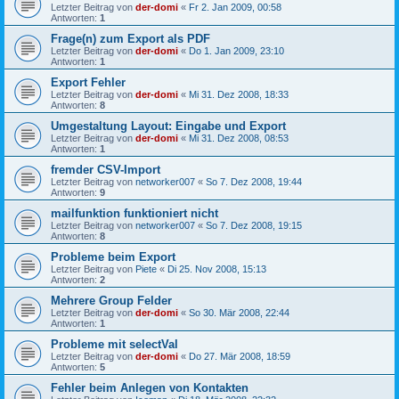
Letzter Beitrag von
der-domi
«
Fr 2. Jan 2009, 00:58
Antworten:
1
Frage(n) zum Export als PDF
Letzter Beitrag von
der-domi
«
Do 1. Jan 2009, 23:10
Antworten:
1
Export Fehler
Letzter Beitrag von
der-domi
«
Mi 31. Dez 2008, 18:33
Antworten:
8
Umgestaltung Layout: Eingabe und Export
Letzter Beitrag von
der-domi
«
Mi 31. Dez 2008, 08:53
Antworten:
1
fremder CSV-Import
Letzter Beitrag von
networker007
«
So 7. Dez 2008, 19:44
Antworten:
9
mailfunktion funktioniert nicht
Letzter Beitrag von
networker007
«
So 7. Dez 2008, 19:15
Antworten:
8
Probleme beim Export
Letzter Beitrag von
Piete
«
Di 25. Nov 2008, 15:13
Antworten:
2
Mehrere Group Felder
Letzter Beitrag von
der-domi
«
So 30. Mär 2008, 22:44
Antworten:
1
Probleme mit selectVal
Letzter Beitrag von
der-domi
«
Do 27. Mär 2008, 18:59
Antworten:
5
Fehler beim Anlegen von Kontakten