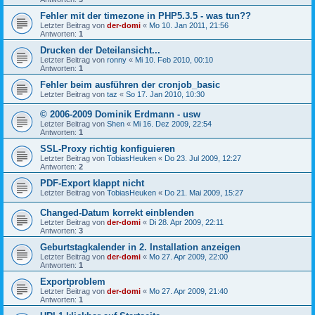
Fehler mit der timezone in PHP5.3.5 - was tun??
Letzter Beitrag von
der-domi
«
Mo 10. Jan 2011, 21:56
Antworten:
1
Drucken der Deteilansicht...
Letzter Beitrag von
ronny
«
Mi 10. Feb 2010, 00:10
Antworten:
1
Fehler beim ausführen der cronjob_basic
Letzter Beitrag von
taz
«
So 17. Jan 2010, 10:30
© 2006-2009 Dominik Erdmann - usw
Letzter Beitrag von
Shen
«
Mi 16. Dez 2009, 22:54
Antworten:
1
SSL-Proxy richtig konfiguieren
Letzter Beitrag von
TobiasHeuken
«
Do 23. Jul 2009, 12:27
Antworten:
2
PDF-Export klappt nicht
Letzter Beitrag von
TobiasHeuken
«
Do 21. Mai 2009, 15:27
Changed-Datum korrekt einblenden
Letzter Beitrag von
der-domi
«
Di 28. Apr 2009, 22:11
Antworten:
3
Geburtstagkalender in 2. Installation anzeigen
Letzter Beitrag von
der-domi
«
Mo 27. Apr 2009, 22:00
Antworten:
1
Exportproblem
Letzter Beitrag von
der-domi
«
Mo 27. Apr 2009, 21:40
Antworten:
1