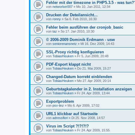
Fehler mit der timezone in PHP5.3.5 - was tun?
von
networker007
»
Mo 10. Jan 2011, 12:34
Drucken der Deteilansicht...
von
ronny
»
Sa 6. Feb 2010, 16:30
Fehler beim ausführen der cronjob_basic
von
taz
»
So 17. Jan 2010, 10:30
© 2006-2009 Dominik Erdmann - usw
von
seniorenansnetz
»
Mi 16. Dez 2009, 14:43
SSL-Proxy richtig konfiguieren
von
TobiasHeuken
»
Fr 5. Jun 2009, 20:48
PDF-Export klappt nicht
von
TobiasHeuken
»
Do 21. Mai 2009, 15:27
Changed-Datum korrekt einblenden
von
TobiasHeuken
»
Mo 27. Apr 2009, 20:14
Geburtstagkalender in 2. Installation anzeigen
von
TobiasHeuken
»
Fr 24. Apr 2009, 13:44
Exportproblem
von
psv-linz
»
Mo 6. Apr 2009, 17:02
URL1 klickbar auf Startseite
von
adressflori
»
Di 25. Nov 2008, 14:57
Virus im Script ?!?!?!?
von
TobiasHeuken
»
Fr 24. Apr 2009, 15:55