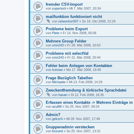
fremder CSV-Import
von
supertorti
»
Mi 7. Mär 2007, 20:34
mailfunktion funktioniert nicht
von
networker007
»
So 19. Okt 2008, 22:29
Probleme beim Export
von
Piete
»
Fr 14. Nov 2008, 00:06
Mehrere Group Felder
von
smn243
»
Fr 28. Mär 2008, 10:53
Probleme mit selectVal
von
smn243
»
Fr 21. Mär 2008, 20:44
Fehler beim Anlegen von Kontakten
von
Iceman
»
Mo 17. Mär 2008, 19:49
Frage Bezüglich Tabellen
von
Michaelw
»
Mi 13. Feb 2008, 14:29
Zweckentfremdung & türkische Sprachdatei
von
hasan
»
Di 12. Feb 2008, 16:35
Erfassen eines Kontakts -> Mehrere Einträge in
von
azul99
»
So 25. Nov 2007, 09:24
Admin?
von
gekoch
»
Mi 28. Nov 2007, 17:49
Gruppenadmin verstecken
von
bssued
»
So 25. Nov 2007, 13:31