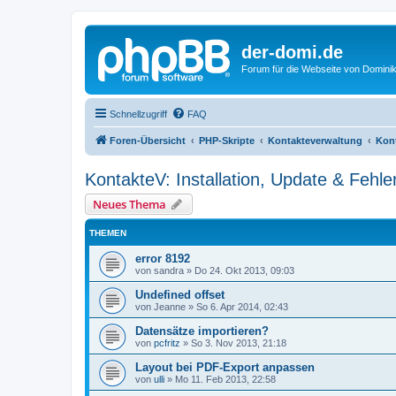
der-domi.de
Forum für die Webseite von Domin
Schnellzugriff
FAQ
Foren-Übersicht
PHP-Skripte
Kontakteverwaltung
Kont
KontakteV: Installation, Update & Fehl
Neues Thema
THEMEN
error 8192
von
sandra
»
Do 24. Okt 2013, 09:03
Undefined offset
von
Jeanne
»
So 6. Apr 2014, 02:43
Datensätze importieren?
von
pcfritz
»
So 3. Nov 2013, 21:18
Layout bei PDF-Export anpassen
von
ulli
»
Mo 11. Feb 2013, 22:58