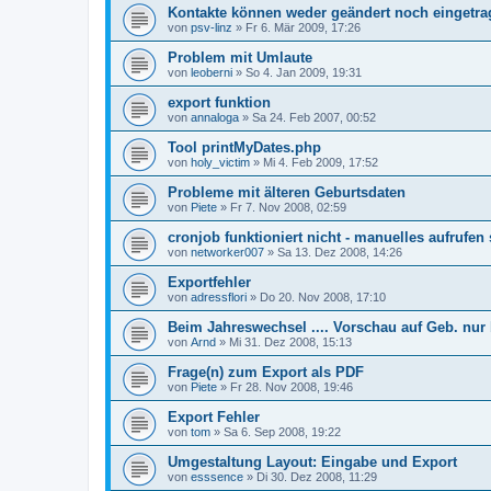
Kontakte können weder geändert noch eingetr
von
psv-linz
»
Fr 6. Mär 2009, 17:26
Problem mit Umlaute
von
leoberni
»
So 4. Jan 2009, 19:31
export funktion
von
annaloga
»
Sa 24. Feb 2007, 00:52
Tool printMyDates.php
von
holy_victim
»
Mi 4. Feb 2009, 17:52
Probleme mit älteren Geburtsdaten
von
Piete
»
Fr 7. Nov 2008, 02:59
cronjob funktioniert nicht - manuelles aufrufen
von
networker007
»
Sa 13. Dez 2008, 14:26
Exportfehler
von
adressflori
»
Do 20. Nov 2008, 17:10
Beim Jahreswechsel .... Vorschau auf Geb. nur 
von
Arnd
»
Mi 31. Dez 2008, 15:13
Frage(n) zum Export als PDF
von
Piete
»
Fr 28. Nov 2008, 19:46
Export Fehler
von
tom
»
Sa 6. Sep 2008, 19:22
Umgestaltung Layout: Eingabe und Export
von
esssence
»
Di 30. Dez 2008, 11:29