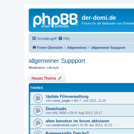
der-domi.de
Forum für die Webseite von Domin
Schnellzugriff
FAQ
Foren-Übersicht
Allgemeines
allgemeiner Suppport
allgemeiner Suppport
Moderator:
Lifestyle
Neues Thema
THEMEN
Update Filmverwaltung
von
come_paglia
»
Mo 7. Jun 2021, 11:19
Downloads
von
HAL 9000
»
Do 8. Aug 2013, 15:17
alten benutzer im forum aktivieren
von
uta@reimeir.com
»
Di 30. Apr 2013, 21:13
Kommerzielle Zwecke?