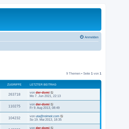
Anmelden
9 Themen • Seite
1
von
1
ZUGRIFFE
LETZTER BEITRAG
L
von
der-domi
Z
263718
e
Mo 7. Jun 2021, 22:13
t
u
z
L
von
der-domi
Z
110275
t
e
Fr 9. Aug 2013, 08:49
g
e
t
r
u
z
L
von
uta@reimeir.com
r
B
Z
104232
t
e
So 19. Mai 2013, 18:35
e
g
e
t
i
i
r
u
z
t
L
von
der-domi
r
B