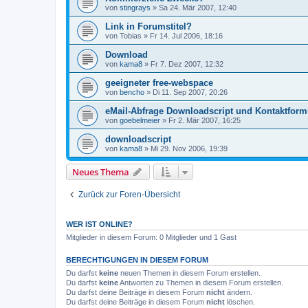
von
stingrays
»
Sa 24. Mär 2007, 12:40
Link in Forumstitel?
von
Tobias
»
Fr 14. Jul 2006, 18:16
Download
von
kama8
»
Fr 7. Dez 2007, 12:32
geeigneter free-webspace
von
bencho
»
Di 11. Sep 2007, 20:26
eMail-Abfrage Downloadscript und Kontaktform
von
goebelmeier
»
Fr 2. Mär 2007, 16:25
downloadscript
von
kama8
»
Mi 29. Nov 2006, 19:39
Neues Thema
Zurück zur Foren-Übersicht
WER IST ONLINE?
Mitglieder in diesem Forum: 0 Mitglieder und 1 Gast
BERECHTIGUNGEN IN DIESEM FORUM
Du darfst
keine
neuen Themen in diesem Forum erstellen.
Du darfst
keine
Antworten zu Themen in diesem Forum erstellen.
Du darfst deine Beiträge in diesem Forum
nicht
ändern.
Du darfst deine Beiträge in diesem Forum
nicht
löschen.