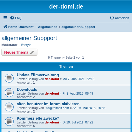
der-domi.de
FAQ
Anmelden
Foren-Übersicht
Allgemeines
allgemeiner Suppport
allgemeiner Suppport
Moderator:
Lifestyle
Neues Thema
9 Themen • Seite
1
von
1
Themen
Update Filmverwaltung
Letzter Beitrag von
der-domi
«
Mo 7. Jun 2021, 22:13
Antworten:
1
Downloads
Letzter Beitrag von
der-domi
«
Fr 9. Aug 2013, 08:49
Antworten:
2
alten benutzer im forum aktivieren
Letzter Beitrag von
uta@reimeir.com
«
So 19. Mai 2013, 18:35
Antworten:
2
Kommerzielle Zwecke?
Letzter Beitrag von
der-domi
«
Di 19. Jul 2011, 07:22
Antworten:
5