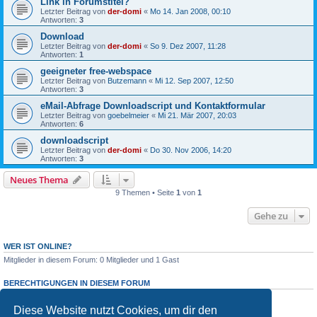
Link in Forumstitel?
Letzter Beitrag von
der-domi
«
Mo 14. Jan 2008, 00:10
Antworten:
3
Download
Letzter Beitrag von
der-domi
«
So 9. Dez 2007, 11:28
Antworten:
1
geeigneter free-webspace
Letzter Beitrag von
Butzemann
«
Mi 12. Sep 2007, 12:50
Antworten:
3
eMail-Abfrage Downloadscript und Kontaktformular
Letzter Beitrag von
goebelmeier
«
Mi 21. Mär 2007, 20:03
Antworten:
6
downloadscript
Letzter Beitrag von
der-domi
«
Do 30. Nov 2006, 14:20
Antworten:
3
Neues Thema
9 Themen • Seite
1
von
1
Gehe zu
WER IST ONLINE?
Mitglieder in diesem Forum: 0 Mitglieder und 1 Gast
BERECHTIGUNGEN IN DIESEM FORUM
Du darfst
keine
neuen Themen in diesem Forum erstellen.
Du darfst
keine
Antworten zu Themen in diesem Forum erstellen.
Diese Website nutzt Cookies, um dir den
Du darfst deine Beiträge in diesem Forum
nicht
ändern.