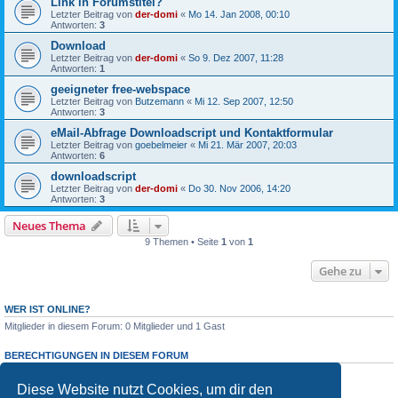
Link in Forumstitel?
Letzter Beitrag von
der-domi
«
Mo 14. Jan 2008, 00:10
Antworten:
3
Download
Letzter Beitrag von
der-domi
«
So 9. Dez 2007, 11:28
Antworten:
1
geeigneter free-webspace
Letzter Beitrag von
Butzemann
«
Mi 12. Sep 2007, 12:50
Antworten:
3
eMail-Abfrage Downloadscript und Kontaktformular
Letzter Beitrag von
goebelmeier
«
Mi 21. Mär 2007, 20:03
Antworten:
6
downloadscript
Letzter Beitrag von
der-domi
«
Do 30. Nov 2006, 14:20
Antworten:
3
Neues Thema
9 Themen • Seite
1
von
1
Gehe zu
WER IST ONLINE?
Mitglieder in diesem Forum: 0 Mitglieder und 1 Gast
BERECHTIGUNGEN IN DIESEM FORUM
Du darfst
keine
neuen Themen in diesem Forum erstellen.
Du darfst
keine
Antworten zu Themen in diesem Forum erstellen.
Diese Website nutzt Cookies, um dir den
Du darfst deine Beiträge in diesem Forum
nicht
ändern.