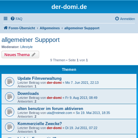
der-domi.de
FAQ
Anmelden
Foren-Übersicht
Allgemeines
allgemeiner Suppport
allgemeiner Suppport
Moderator:
Lifestyle
Neues Thema
9 Themen • Seite
1
von
1
Themen
Update Filmverwaltung
Letzter Beitrag von
der-domi
«
Mo 7. Jun 2021, 22:13
Antworten:
1
Downloads
Letzter Beitrag von
der-domi
«
Fr 9. Aug 2013, 08:49
Antworten:
2
alten benutzer im forum aktivieren
Letzter Beitrag von
uta@reimeir.com
«
So 19. Mai 2013, 18:35
Antworten:
2
Kommerzielle Zwecke?
Letzter Beitrag von
der-domi
«
Di 19. Jul 2011, 07:22
Antworten:
5