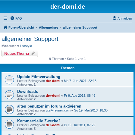
der-domi.de
FAQ
Anmelden
Foren-Übersicht
Allgemeines
allgemeiner Suppport
allgemeiner Suppport
Moderator:
Lifestyle
Neues Thema
9 Themen • Seite
1
von
1
Themen
Update Filmverwaltung
Letzter Beitrag von
der-domi
«
Mo 7. Jun 2021, 22:13
Antworten:
1
Downloads
Letzter Beitrag von
der-domi
«
Fr 9. Aug 2013, 08:49
Antworten:
2
alten benutzer im forum aktivieren
Letzter Beitrag von
uta@reimeir.com
«
So 19. Mai 2013, 18:35
Antworten:
2
Kommerzielle Zwecke?
Letzter Beitrag von
der-domi
«
Di 19. Jul 2011, 07:22
Antworten:
5