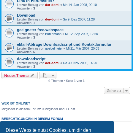
Link in Forumstitel?
Letzter Beitrag von
der-domi
«
Mo 14. Jan 2008, 00:10
Antworten:
3
Download
Letzter Beitrag von
der-domi
«
So 9. Dez 2007, 11:28
Antworten:
1
geeigneter free-webspace
Letzter Beitrag von
Butzemann
«
Mi 12. Sep 2007, 12:50
Antworten:
3
eMail-Abfrage Downloadscript und Kontaktformular
Letzter Beitrag von
goebelmeier
«
Mi 21. Mär 2007, 20:03
Antworten:
6
downloadscript
Letzter Beitrag von
der-domi
«
Do 30. Nov 2006, 14:20
Antworten:
3
Neues Thema
9 Themen • Seite
1
von
1
Gehe zu
WER IST ONLINE?
Mitglieder in diesem Forum: 0 Mitglieder und 1 Gast
BERECHTIGUNGEN IN DIESEM FORUM
Du darfst
keine
neuen Themen in diesem Forum erstellen.
Du darfst
keine
Antworten zu Themen in diesem Forum erstellen.
Diese Website nutzt Cookies, um dir den
Du darfst deine Beiträge in diesem Forum
nicht
ändern.