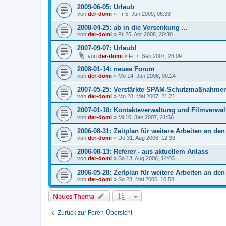
2009-06-05: Urlaub
von
der-domi
»
Fr 5. Jun 2009, 06:33
2008-04-25: ab in die Versenkung ...
von
der-domi
»
Fr 25. Apr 2008, 20:30
2007-09-07: Urlaub!
von
der-domi
»
Fr 7. Sep 2007, 23:09
2008-01-14: neues Forum
von
der-domi
»
Mo 14. Jan 2008, 00:24
2007-05-25: Verstärkte SPAM-Schutzmaßnahme
von
der-domi
»
Mo 28. Mai 2007, 21:21
2007-01-10: Kontakteverwaltung und Filmverwa
von
der-domi
»
Mi 10. Jan 2007, 21:56
2006-08-31: Zeitplan für weitere Arbeiten an den
von
der-domi
»
Do 31. Aug 2006, 12:33
2006-08-13: Referer - aus aktuellem Anlass
von
der-domi
»
So 13. Aug 2006, 14:03
2006-05-28: Zeitplan für weitere Arbeiten an den
von
der-domi
»
So 28. Mai 2006, 10:58
Neues Thema
Zurück zur Foren-Übersicht