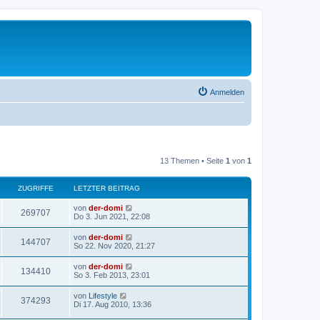
Anmelden
13 Themen • Seite
1
von
1
ZUGRIFFE
LETZTER BEITRAG
L
von
der-domi
Z
269707
e
Do 3. Jun 2021, 22:08
t
u
z
L
von
der-domi
Z
144707
t
e
So 22. Nov 2020, 21:27
g
e
t
r
u
z
L
von
der-domi
r
B
Z
134410
t
e
So 3. Feb 2013, 23:01
e
g
e
t
i
i
r
u
z
t
L
von
Lifestyle
r
B
Z
374293
t
r
e
f
Di 17. Aug 2010, 13:36
e
g
e
a
t
i
i
r
u
g