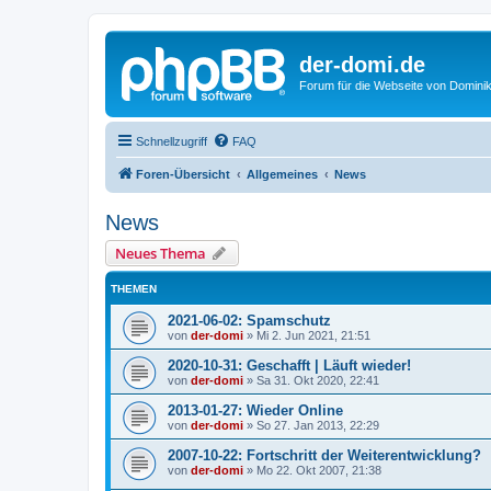
der-domi.de
Forum für die Webseite von Domin
Schnellzugriff
FAQ
Foren-Übersicht
Allgemeines
News
News
Neues Thema
THEMEN
2021-06-02: Spamschutz
von
der-domi
»
Mi 2. Jun 2021, 21:51
2020-10-31: Geschafft | Läuft wieder!
von
der-domi
»
Sa 31. Okt 2020, 22:41
2013-01-27: Wieder Online
von
der-domi
»
So 27. Jan 2013, 22:29
2007-10-22: Fortschritt der Weiterentwicklung?
von
der-domi
»
Mo 22. Okt 2007, 21:38