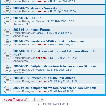
Letzter Beitrag von
der-domi
«
Fr 5. Jun 2009, 06:33
2008-04-25: ab in die Versenkung ...
Letzter Beitrag von
der-domi
«
Fr 25. Apr 2008, 20:30
2007-09-07: Urlaub!
Letzter Beitrag von
Manuel
«
So 17. Feb 2008, 15:32
Antworten:
3
2008-01-14: neues Forum
Letzter Beitrag von
xadox
«
Di 15. Jan 2008, 06:55
Antworten:
1
2007-05-25: Verstärkte SPAM-Schutzmaßnahmen
Letzter Beitrag von
der-domi
«
Mo 28. Mai 2007, 21:21
2007-01-10: Kontakteverwaltung und Filmverwaltung: Und
nun?
Letzter Beitrag von
der-domi
«
Do 11. Jan 2007, 19:52
Antworten:
5
2006-08-31: Zeitplan für weitere Arbeiten an den Skripten
Letzter Beitrag von
Manuel
«
So 3. Sep 2006, 22:24
Antworten:
1
2006-08-13: Referer - aus aktuellem Anlass
Letzter Beitrag von
der-domi
«
So 13. Aug 2006, 14:03
2006-05-28: Zeitplan für weitere Arbeiten an den Skripten
Letzter Beitrag von
der-domi
«
So 28. Mai 2006, 10:58
Neues Thema
13 Themen • Seite
1
von
1