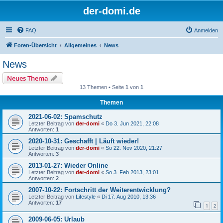
der-domi.de
FAQ
Anmelden
Foren-Übersicht
Allgemeines
News
News
Neues Thema
13 Themen • Seite
1
von
1
Themen
2021-06-02: Spamschutz
Letzter Beitrag von
der-domi
«
Do 3. Jun 2021, 22:08
Antworten:
1
2020-10-31: Geschafft | Läuft wieder!
Letzter Beitrag von
der-domi
«
So 22. Nov 2020, 21:27
Antworten:
3
2013-01-27: Wieder Online
Letzter Beitrag von
der-domi
«
So 3. Feb 2013, 23:01
Antworten:
2
2007-10-22: Fortschritt der Weiterentwicklung?
Letzter Beitrag von
Lifestyle
«
Di 17. Aug 2010, 13:36
Antworten:
17
1
2
2009-06-05: Urlaub