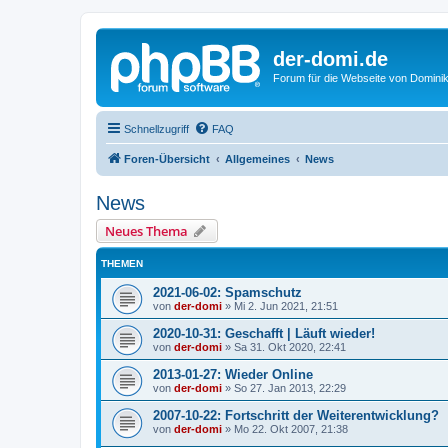
der-domi.de
Forum für die Webseite von Domin
Schnellzugriff
FAQ
Foren-Übersicht
Allgemeines
News
News
Neues Thema
THEMEN
2021-06-02: Spamschutz
von
der-domi
»
Mi 2. Jun 2021, 21:51
2020-10-31: Geschafft | Läuft wieder!
von
der-domi
»
Sa 31. Okt 2020, 22:41
2013-01-27: Wieder Online
von
der-domi
»
So 27. Jan 2013, 22:29
2007-10-22: Fortschritt der Weiterentwicklung?
von
der-domi
»
Mo 22. Okt 2007, 21:38