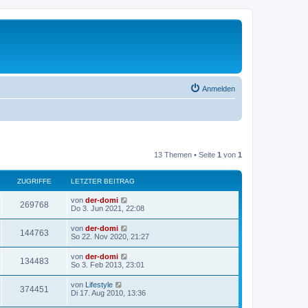
Anmelden
13 Themen • Seite
1
von
1
ZUGRIFFE
LETZTER BEITRAG
L
von
der-domi
Z
269768
e
Do 3. Jun 2021, 22:08
t
u
z
L
von
der-domi
Z
144763
t
e
So 22. Nov 2020, 21:27
g
e
t
r
u
z
L
von
der-domi
r
B
Z
134483
t
e
So 3. Feb 2013, 23:01
e
g
e
t
i
i
r
u
z
t
L
von
Lifestyle
r
B
Z
374451
t
r
e
f
Di 17. Aug 2010, 13:36
e
g
e
a
t
i
i
r
u
g