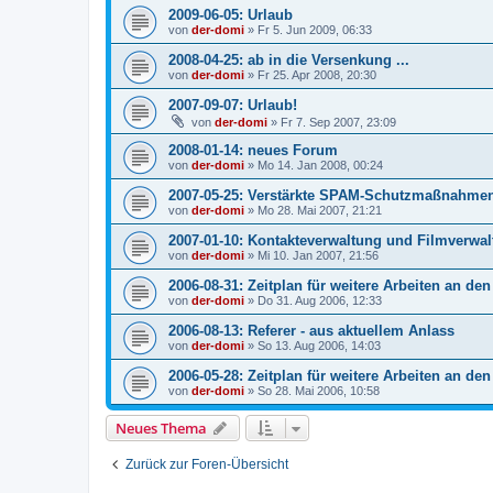
2009-06-05: Urlaub
von
der-domi
»
Fr 5. Jun 2009, 06:33
2008-04-25: ab in die Versenkung ...
von
der-domi
»
Fr 25. Apr 2008, 20:30
2007-09-07: Urlaub!
von
der-domi
»
Fr 7. Sep 2007, 23:09
2008-01-14: neues Forum
von
der-domi
»
Mo 14. Jan 2008, 00:24
2007-05-25: Verstärkte SPAM-Schutzmaßnahme
von
der-domi
»
Mo 28. Mai 2007, 21:21
2007-01-10: Kontakteverwaltung und Filmverwa
von
der-domi
»
Mi 10. Jan 2007, 21:56
2006-08-31: Zeitplan für weitere Arbeiten an den
von
der-domi
»
Do 31. Aug 2006, 12:33
2006-08-13: Referer - aus aktuellem Anlass
von
der-domi
»
So 13. Aug 2006, 14:03
2006-05-28: Zeitplan für weitere Arbeiten an den
von
der-domi
»
So 28. Mai 2006, 10:58
Neues Thema
Zurück zur Foren-Übersicht