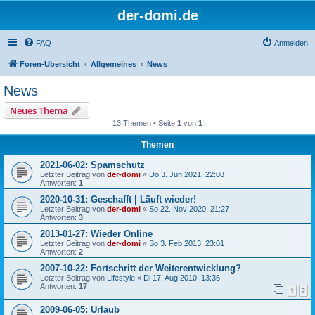
der-domi.de
FAQ
Anmelden
Foren-Übersicht
Allgemeines
News
News
Neues Thema
13 Themen • Seite
1
von
1
Themen
2021-06-02: Spamschutz
Letzter Beitrag von
der-domi
«
Do 3. Jun 2021, 22:08
Antworten:
1
2020-10-31: Geschafft | Läuft wieder!
Letzter Beitrag von
der-domi
«
So 22. Nov 2020, 21:27
Antworten:
3
2013-01-27: Wieder Online
Letzter Beitrag von
der-domi
«
So 3. Feb 2013, 23:01
Antworten:
2
2007-10-22: Fortschritt der Weiterentwicklung?
Letzter Beitrag von
Lifestyle
«
Di 17. Aug 2010, 13:36
Antworten:
17
1
2
2009-06-05: Urlaub