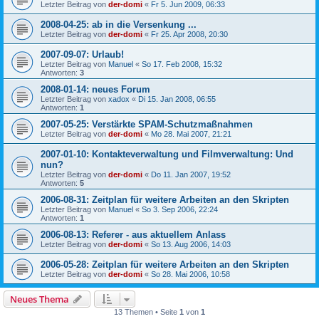
Letzter Beitrag von
der-domi
«
Fr 5. Jun 2009, 06:33
2008-04-25: ab in die Versenkung ...
Letzter Beitrag von
der-domi
«
Fr 25. Apr 2008, 20:30
2007-09-07: Urlaub!
Letzter Beitrag von
Manuel
«
So 17. Feb 2008, 15:32
Antworten:
3
2008-01-14: neues Forum
Letzter Beitrag von
xadox
«
Di 15. Jan 2008, 06:55
Antworten:
1
2007-05-25: Verstärkte SPAM-Schutzmaßnahmen
Letzter Beitrag von
der-domi
«
Mo 28. Mai 2007, 21:21
2007-01-10: Kontakteverwaltung und Filmverwaltung: Und
nun?
Letzter Beitrag von
der-domi
«
Do 11. Jan 2007, 19:52
Antworten:
5
2006-08-31: Zeitplan für weitere Arbeiten an den Skripten
Letzter Beitrag von
Manuel
«
So 3. Sep 2006, 22:24
Antworten:
1
2006-08-13: Referer - aus aktuellem Anlass
Letzter Beitrag von
der-domi
«
So 13. Aug 2006, 14:03
2006-05-28: Zeitplan für weitere Arbeiten an den Skripten
Letzter Beitrag von
der-domi
«
So 28. Mai 2006, 10:58
Neues Thema
13 Themen • Seite
1
von
1