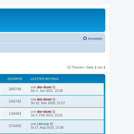
Anmelden
13 Themen • Seite
1
von
1
ZUGRIFFE
LETZTER BEITRAG
L
von
der-domi
Z
269748
e
Do 3. Jun 2021, 22:08
t
u
z
L
von
der-domi
Z
144742
t
e
So 22. Nov 2020, 21:27
g
e
t
r
u
z
L
von
der-domi
r
B
Z
134463
t
e
So 3. Feb 2013, 23:01
e
g
e
t
i
i
r
u
z
t
L
von
Lifestyle
r
B
Z
374405
t
r
e
f
Di 17. Aug 2010, 13:36
e
g
e
a
t
i
i
r
u
g