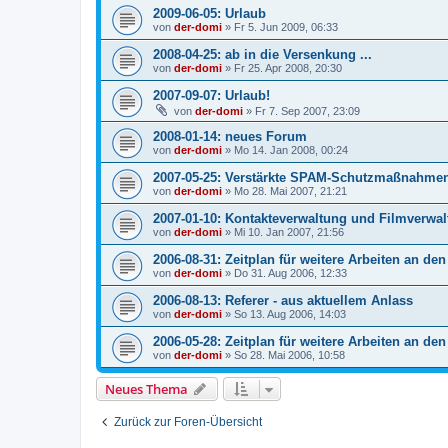
2009-06-05: Urlaub
von
der-domi
»
Fr 5. Jun 2009, 06:33
2008-04-25: ab in die Versenkung ...
von
der-domi
»
Fr 25. Apr 2008, 20:30
2007-09-07: Urlaub!
von
der-domi
»
Fr 7. Sep 2007, 23:09
2008-01-14: neues Forum
von
der-domi
»
Mo 14. Jan 2008, 00:24
2007-05-25: Verstärkte SPAM-Schutzmaßnahme
von
der-domi
»
Mo 28. Mai 2007, 21:21
2007-01-10: Kontakteverwaltung und Filmverwa
von
der-domi
»
Mi 10. Jan 2007, 21:56
2006-08-31: Zeitplan für weitere Arbeiten an den
von
der-domi
»
Do 31. Aug 2006, 12:33
2006-08-13: Referer - aus aktuellem Anlass
von
der-domi
»
So 13. Aug 2006, 14:03
2006-05-28: Zeitplan für weitere Arbeiten an den
von
der-domi
»
So 28. Mai 2006, 10:58
Neues Thema
Zurück zur Foren-Übersicht