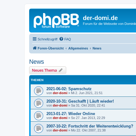
der-domi.de
Forum für die Webseite von Domin
Schnellzugriff
FAQ
Foren-Übersicht
Allgemeines
News
News
Neues Thema
THEMEN
2021-06-02: Spamschutz
von
der-domi
»
Mi 2. Jun 2021, 21:51
2020-10-31: Geschafft | Läuft wieder!
von
der-domi
»
Sa 31. Okt 2020, 22:41
2013-01-27: Wieder Online
von
der-domi
»
So 27. Jan 2013, 22:29
2007-10-22: Fortschritt der Weiterentwicklung?
von
der-domi
»
Mo 22. Okt 2007, 21:38