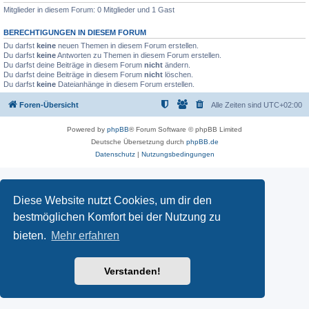
Mitglieder in diesem Forum: 0 Mitglieder und 1 Gast
BERECHTIGUNGEN IN DIESEM FORUM
Du darfst
keine
neuen Themen in diesem Forum erstellen.
Du darfst
keine
Antworten zu Themen in diesem Forum erstellen.
Du darfst deine Beiträge in diesem Forum
nicht
ändern.
Du darfst deine Beiträge in diesem Forum
nicht
löschen.
Du darfst
keine
Dateianhänge in diesem Forum erstellen.
Foren-Übersicht
Alle Zeiten sind
UTC+02:00
Powered by
phpBB
® Forum Software © phpBB Limited
Deutsche Übersetzung durch
phpBB.de
Datenschutz
|
Nutzungsbedingungen
Diese Website nutzt Cookies, um dir den
bestmöglichen Komfort bei der Nutzung zu
bieten.
Mehr erfahren
Verstanden!