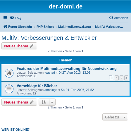
der-domi.de
FAQ
Anmelden
Foren-Übersicht
PHP-Skripte
Multimediaverwaltung
MultiV: Verbesserungen & Entwickler
MultiV: Verbesserungen & Entwickler
Neues Thema
2 Themen • Seite
1
von
1
Themen
Features der Multimediaverwaltung für Neuentwicklung
Letzter Beitrag von
toasted
«
Di 27. Aug 2013, 13:05
Antworten:
30
1
2
3
Vorschläge für Bücher
Letzter Beitrag von
annaloga
«
Sa 24. Feb 2007, 21:52
Antworten:
12
Neues Thema
2 Themen • Seite
1
von
1
Gehe zu
WER IST ONLINE?