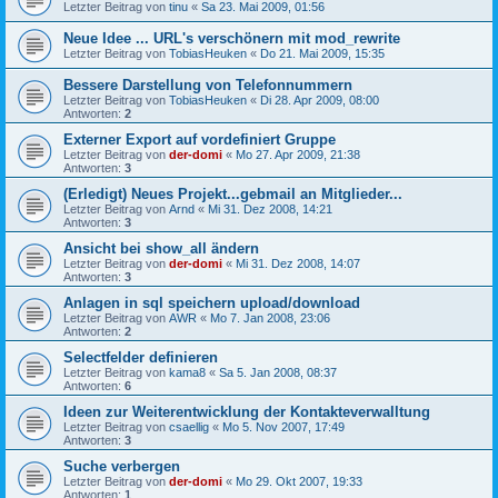
Letzter Beitrag von
tinu
«
Sa 23. Mai 2009, 01:56
Neue Idee ... URL's verschönern mit mod_rewrite
Letzter Beitrag von
TobiasHeuken
«
Do 21. Mai 2009, 15:35
Bessere Darstellung von Telefonnummern
Letzter Beitrag von
TobiasHeuken
«
Di 28. Apr 2009, 08:00
Antworten:
2
Externer Export auf vordefiniert Gruppe
Letzter Beitrag von
der-domi
«
Mo 27. Apr 2009, 21:38
Antworten:
3
(Erledigt) Neues Projekt...gebmail an Mitglieder...
Letzter Beitrag von
Arnd
«
Mi 31. Dez 2008, 14:21
Antworten:
3
Ansicht bei show_all ändern
Letzter Beitrag von
der-domi
«
Mi 31. Dez 2008, 14:07
Antworten:
3
Anlagen in sql speichern upload/download
Letzter Beitrag von
AWR
«
Mo 7. Jan 2008, 23:06
Antworten:
2
Selectfelder definieren
Letzter Beitrag von
kama8
«
Sa 5. Jan 2008, 08:37
Antworten:
6
Ideen zur Weiterentwicklung der Kontakteverwalltung
Letzter Beitrag von
csaellig
«
Mo 5. Nov 2007, 17:49
Antworten:
3
Suche verbergen
Letzter Beitrag von
der-domi
«
Mo 29. Okt 2007, 19:33
Antworten:
1