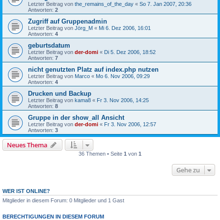
Letzter Beitrag von
the_remains_of_the_day
«
So 7. Jan 2007, 20:36
Antworten:
2
Zugriff auf Gruppenadmin
Letzter Beitrag von
Jörg_M
«
Mi 6. Dez 2006, 16:01
Antworten:
4
geburtsdatum
Letzter Beitrag von
der-domi
«
Di 5. Dez 2006, 18:52
Antworten:
7
nicht genutzten Platz auf index.php nutzen
Letzter Beitrag von
Marco
«
Mo 6. Nov 2006, 09:29
Antworten:
4
Drucken und Backup
Letzter Beitrag von
kama8
«
Fr 3. Nov 2006, 14:25
Antworten:
8
Gruppe in der show_all Ansicht
Letzter Beitrag von
der-domi
«
Fr 3. Nov 2006, 12:57
Antworten:
3
Neues Thema
36 Themen • Seite
1
von
1
Gehe zu
WER IST ONLINE?
Mitglieder in diesem Forum: 0 Mitglieder und 1 Gast
BERECHTIGUNGEN IN DIESEM FORUM