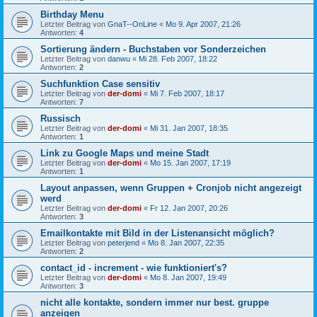
Birthday Menu
Letzter Beitrag von
GnaT--OnLine
«
Mo 9. Apr 2007, 21:26
Antworten:
4
Sortierung ändern - Buchstaben vor Sonderzeichen
Letzter Beitrag von
danwu
«
Mi 28. Feb 2007, 18:22
Antworten:
2
Suchfunktion Case sensitiv
Letzter Beitrag von
der-domi
«
Mi 7. Feb 2007, 18:17
Antworten:
7
Russisch
Letzter Beitrag von
der-domi
«
Mi 31. Jan 2007, 18:35
Antworten:
1
Link zu Google Maps und meine Stadt
Letzter Beitrag von
der-domi
«
Mo 15. Jan 2007, 17:19
Antworten:
1
Layout anpassen, wenn Gruppen + Cronjob nicht angezeigt
werd
Letzter Beitrag von
der-domi
«
Fr 12. Jan 2007, 20:26
Antworten:
3
Emailkontakte mit Bild in der Listenansicht möglich?
Letzter Beitrag von
peterjend
«
Mo 8. Jan 2007, 22:35
Antworten:
2
contact_id - increment - wie funktioniert's?
Letzter Beitrag von
der-domi
«
Mo 8. Jan 2007, 19:49
Antworten:
3
nicht alle kontakte, sondern immer nur best. gruppe
anzeigen