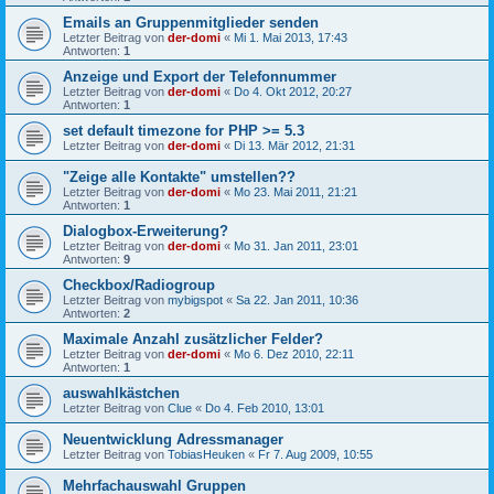
Emails an Gruppenmitglieder senden
Letzter Beitrag von
der-domi
«
Mi 1. Mai 2013, 17:43
Antworten:
1
Anzeige und Export der Telefonnummer
Letzter Beitrag von
der-domi
«
Do 4. Okt 2012, 20:27
Antworten:
1
set default timezone for PHP >= 5.3
Letzter Beitrag von
der-domi
«
Di 13. Mär 2012, 21:31
"Zeige alle Kontakte" umstellen??
Letzter Beitrag von
der-domi
«
Mo 23. Mai 2011, 21:21
Antworten:
1
Dialogbox-Erweiterung?
Letzter Beitrag von
der-domi
«
Mo 31. Jan 2011, 23:01
Antworten:
9
Checkbox/Radiogroup
Letzter Beitrag von
mybigspot
«
Sa 22. Jan 2011, 10:36
Antworten:
2
Maximale Anzahl zusätzlicher Felder?
Letzter Beitrag von
der-domi
«
Mo 6. Dez 2010, 22:11
Antworten:
1
auswahlkästchen
Letzter Beitrag von
Clue
«
Do 4. Feb 2010, 13:01
Neuentwicklung Adressmanager
Letzter Beitrag von
TobiasHeuken
«
Fr 7. Aug 2009, 10:55
Mehrfachauswahl Gruppen