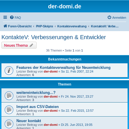
der-domi.de
FAQ
Anmelden
Foren-Übersicht
PHP-Skripte
Kontakteverwaltung
KontakteV: Verbesserungen & Entwickler
KontakteV: Verbesserungen & Entwickler
Neues Thema
36 Themen • Seite
1
von
1
Bekanntmachungen
Features der Kontakteverwaltung für Neuentwicklung
Letzter Beitrag von
der-domi
«
So 11. Feb 2007, 22:24
Antworten:
6
Themen
weitereintwicklung...?
Letzter Beitrag von
der-domi
«
Fr 24. Nov 2017, 23:27
Antworten:
3
Import aus CSV-Dateien
Letzter Beitrag von
der-domi
«
So 22. Feb 2015, 13:57
Antworten:
1
Neuer kontakt
Letzter Beitrag von
der-domi
«
Di 25. Jun 2013, 19:05
Antworten:
1