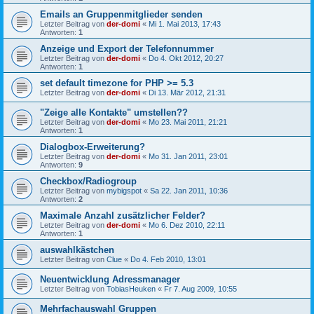
Emails an Gruppenmitglieder senden
Letzter Beitrag von
der-domi
«
Mi 1. Mai 2013, 17:43
Antworten:
1
Anzeige und Export der Telefonnummer
Letzter Beitrag von
der-domi
«
Do 4. Okt 2012, 20:27
Antworten:
1
set default timezone for PHP >= 5.3
Letzter Beitrag von
der-domi
«
Di 13. Mär 2012, 21:31
"Zeige alle Kontakte" umstellen??
Letzter Beitrag von
der-domi
«
Mo 23. Mai 2011, 21:21
Antworten:
1
Dialogbox-Erweiterung?
Letzter Beitrag von
der-domi
«
Mo 31. Jan 2011, 23:01
Antworten:
9
Checkbox/Radiogroup
Letzter Beitrag von
mybigspot
«
Sa 22. Jan 2011, 10:36
Antworten:
2
Maximale Anzahl zusätzlicher Felder?
Letzter Beitrag von
der-domi
«
Mo 6. Dez 2010, 22:11
Antworten:
1
auswahlkästchen
Letzter Beitrag von
Clue
«
Do 4. Feb 2010, 13:01
Neuentwicklung Adressmanager
Letzter Beitrag von
TobiasHeuken
«
Fr 7. Aug 2009, 10:55
Mehrfachauswahl Gruppen