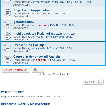
Letzter Beitrag von
the_remains_of_the_day
«
So 7. Jan 2007, 20:36
Antworten:
2
Zugriff auf Gruppenadmin
Letzter Beitrag von
Jörg_M
«
Mi 6. Dez 2006, 16:01
Antworten:
4
geburtsdatum
Letzter Beitrag von
der-domi
«
Di 5. Dez 2006, 18:52
Antworten:
7
nicht genutzten Platz auf index.php nutzen
Letzter Beitrag von
Marco
«
Mo 6. Nov 2006, 09:29
Antworten:
4
Drucken und Backup
Letzter Beitrag von
kama8
«
Fr 3. Nov 2006, 14:25
Antworten:
8
Gruppe in der show_all Ansicht
Letzter Beitrag von
der-domi
«
Fr 3. Nov 2006, 12:57
Antworten:
3
Neues Thema
36 Themen • Seite
1
von
1
Gehe zu
WER IST ONLINE?
Mitglieder in diesem Forum: 0 Mitglieder und 1 Gast
BERECHTIGUNGEN IN DIESEM FORUM