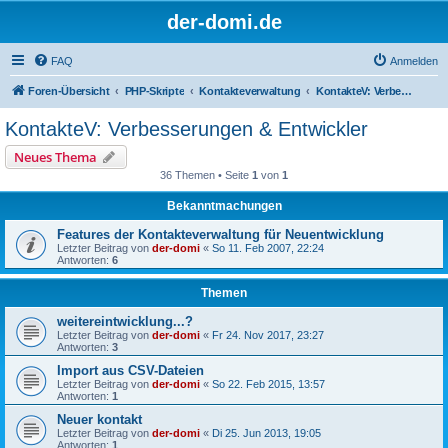
der-domi.de
FAQ
Anmelden
Foren-Übersicht
PHP-Skripte
Kontakteverwaltung
KontakteV: Verbesserungen & Entwickler
KontakteV: Verbesserungen & Entwickler
Neues Thema
36 Themen • Seite
1
von
1
Bekanntmachungen
Features der Kontakteverwaltung für Neuentwicklung
Letzter Beitrag von
der-domi
«
So 11. Feb 2007, 22:24
Antworten:
6
Themen
weitereintwicklung...?
Letzter Beitrag von
der-domi
«
Fr 24. Nov 2017, 23:27
Antworten:
3
Import aus CSV-Dateien
Letzter Beitrag von
der-domi
«
So 22. Feb 2015, 13:57
Antworten:
1
Neuer kontakt
Letzter Beitrag von
der-domi
«
Di 25. Jun 2013, 19:05
Antworten:
1