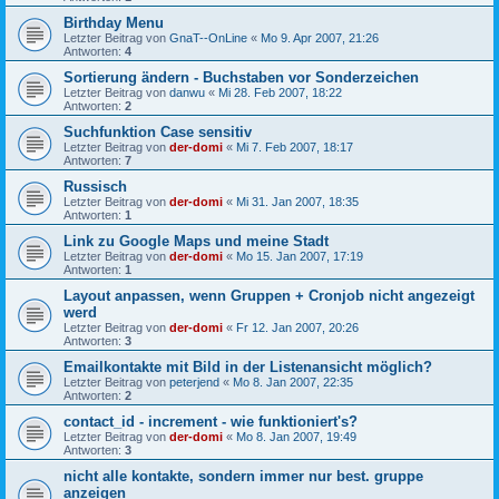
Birthday Menu
Letzter Beitrag von
GnaT--OnLine
«
Mo 9. Apr 2007, 21:26
Antworten:
4
Sortierung ändern - Buchstaben vor Sonderzeichen
Letzter Beitrag von
danwu
«
Mi 28. Feb 2007, 18:22
Antworten:
2
Suchfunktion Case sensitiv
Letzter Beitrag von
der-domi
«
Mi 7. Feb 2007, 18:17
Antworten:
7
Russisch
Letzter Beitrag von
der-domi
«
Mi 31. Jan 2007, 18:35
Antworten:
1
Link zu Google Maps und meine Stadt
Letzter Beitrag von
der-domi
«
Mo 15. Jan 2007, 17:19
Antworten:
1
Layout anpassen, wenn Gruppen + Cronjob nicht angezeigt
werd
Letzter Beitrag von
der-domi
«
Fr 12. Jan 2007, 20:26
Antworten:
3
Emailkontakte mit Bild in der Listenansicht möglich?
Letzter Beitrag von
peterjend
«
Mo 8. Jan 2007, 22:35
Antworten:
2
contact_id - increment - wie funktioniert's?
Letzter Beitrag von
der-domi
«
Mo 8. Jan 2007, 19:49
Antworten:
3
nicht alle kontakte, sondern immer nur best. gruppe
anzeigen