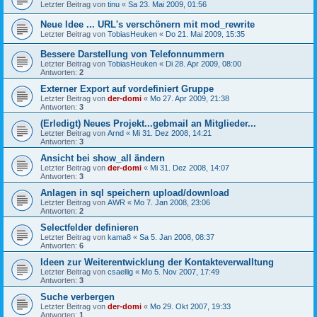
Letzter Beitrag von
tinu
«
Sa 23. Mai 2009, 01:56
Neue Idee ... URL's verschönern mit mod_rewrite
Letzter Beitrag von
TobiasHeuken
«
Do 21. Mai 2009, 15:35
Bessere Darstellung von Telefonnummern
Letzter Beitrag von
TobiasHeuken
«
Di 28. Apr 2009, 08:00
Antworten:
2
Externer Export auf vordefiniert Gruppe
Letzter Beitrag von
der-domi
«
Mo 27. Apr 2009, 21:38
Antworten:
3
(Erledigt) Neues Projekt...gebmail an Mitglieder...
Letzter Beitrag von
Arnd
«
Mi 31. Dez 2008, 14:21
Antworten:
3
Ansicht bei show_all ändern
Letzter Beitrag von
der-domi
«
Mi 31. Dez 2008, 14:07
Antworten:
3
Anlagen in sql speichern upload/download
Letzter Beitrag von
AWR
«
Mo 7. Jan 2008, 23:06
Antworten:
2
Selectfelder definieren
Letzter Beitrag von
kama8
«
Sa 5. Jan 2008, 08:37
Antworten:
6
Ideen zur Weiterentwicklung der Kontakteverwalltung
Letzter Beitrag von
csaellig
«
Mo 5. Nov 2007, 17:49
Antworten:
3
Suche verbergen
Letzter Beitrag von
der-domi
«
Mo 29. Okt 2007, 19:33
Antworten:
1