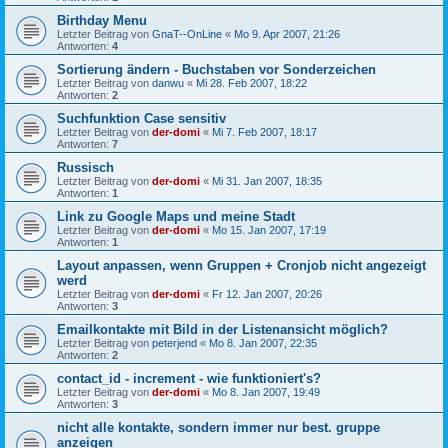
Birthday Menu
Letzter Beitrag von
GnaT--OnLine
«
Mo 9. Apr 2007, 21:26
Antworten:
4
Sortierung ändern - Buchstaben vor Sonderzeichen
Letzter Beitrag von
danwu
«
Mi 28. Feb 2007, 18:22
Antworten:
2
Suchfunktion Case sensitiv
Letzter Beitrag von
der-domi
«
Mi 7. Feb 2007, 18:17
Antworten:
7
Russisch
Letzter Beitrag von
der-domi
«
Mi 31. Jan 2007, 18:35
Antworten:
1
Link zu Google Maps und meine Stadt
Letzter Beitrag von
der-domi
«
Mo 15. Jan 2007, 17:19
Antworten:
1
Layout anpassen, wenn Gruppen + Cronjob nicht angezeigt
werd
Letzter Beitrag von
der-domi
«
Fr 12. Jan 2007, 20:26
Antworten:
3
Emailkontakte mit Bild in der Listenansicht möglich?
Letzter Beitrag von
peterjend
«
Mo 8. Jan 2007, 22:35
Antworten:
2
contact_id - increment - wie funktioniert's?
Letzter Beitrag von
der-domi
«
Mo 8. Jan 2007, 19:49
Antworten:
3
nicht alle kontakte, sondern immer nur best. gruppe
anzeigen