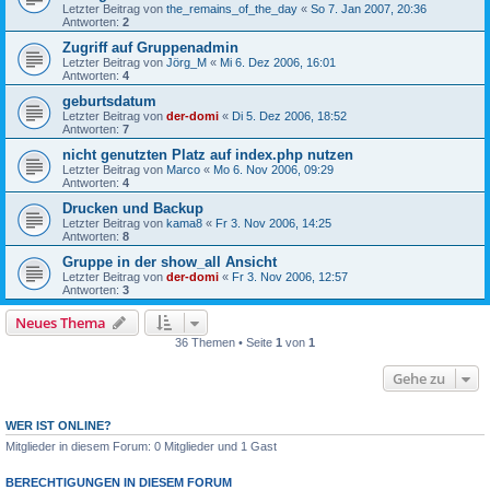
Letzter Beitrag von
the_remains_of_the_day
«
So 7. Jan 2007, 20:36
Antworten:
2
Zugriff auf Gruppenadmin
Letzter Beitrag von
Jörg_M
«
Mi 6. Dez 2006, 16:01
Antworten:
4
geburtsdatum
Letzter Beitrag von
der-domi
«
Di 5. Dez 2006, 18:52
Antworten:
7
nicht genutzten Platz auf index.php nutzen
Letzter Beitrag von
Marco
«
Mo 6. Nov 2006, 09:29
Antworten:
4
Drucken und Backup
Letzter Beitrag von
kama8
«
Fr 3. Nov 2006, 14:25
Antworten:
8
Gruppe in der show_all Ansicht
Letzter Beitrag von
der-domi
«
Fr 3. Nov 2006, 12:57
Antworten:
3
Neues Thema
36 Themen • Seite
1
von
1
Gehe zu
WER IST ONLINE?
Mitglieder in diesem Forum: 0 Mitglieder und 1 Gast
BERECHTIGUNGEN IN DIESEM FORUM