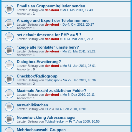
Emails an Gruppenmitglieder senden
Letzter Beitrag von
der-domi
«
Mi 1. Mai 2013, 17:43
Antworten:
1
Anzeige und Export der Telefonnummer
Letzter Beitrag von
der-domi
«
Do 4. Okt 2012, 20:27
Antworten:
1
set default timezone for PHP >= 5.3
Letzter Beitrag von
der-domi
«
Di 13. Mär 2012, 21:31
"Zeige alle Kontakte" umstellen??
Letzter Beitrag von
der-domi
«
Mo 23. Mai 2011, 21:21
Antworten:
1
Dialogbox-Erweiterung?
Letzter Beitrag von
der-domi
«
Mo 31. Jan 2011, 23:01
Antworten:
9
Checkbox/Radiogroup
Letzter Beitrag von
mybigspot
«
Sa 22. Jan 2011, 10:36
Antworten:
2
Maximale Anzahl zusätzlicher Felder?
Letzter Beitrag von
der-domi
«
Mo 6. Dez 2010, 22:11
Antworten:
1
auswahlkästchen
Letzter Beitrag von
Clue
«
Do 4. Feb 2010, 13:01
Neuentwicklung Adressmanager
Letzter Beitrag von
TobiasHeuken
«
Fr 7. Aug 2009, 10:55
Mehrfachauswahl Gruppen