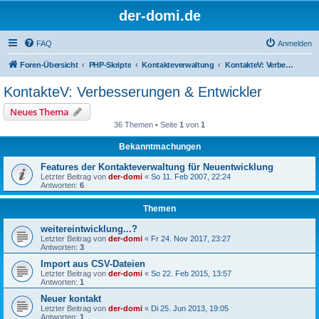
der-domi.de
FAQ
Anmelden
Foren-Übersicht
PHP-Skripte
Kontakteverwaltung
KontakteV: Verbesserungen & Entwickler
KontakteV: Verbesserungen & Entwickler
Neues Thema
36 Themen • Seite
1
von
1
Bekanntmachungen
Features der Kontakteverwaltung für Neuentwicklung
Letzter Beitrag von
der-domi
«
So 11. Feb 2007, 22:24
Antworten:
6
Themen
weitereintwicklung...?
Letzter Beitrag von
der-domi
«
Fr 24. Nov 2017, 23:27
Antworten:
3
Import aus CSV-Dateien
Letzter Beitrag von
der-domi
«
So 22. Feb 2015, 13:57
Antworten:
1
Neuer kontakt
Letzter Beitrag von
der-domi
«
Di 25. Jun 2013, 19:05
Antworten:
1