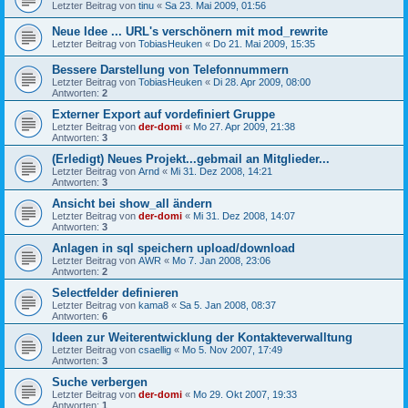
Letzter Beitrag von
tinu
«
Sa 23. Mai 2009, 01:56
Neue Idee ... URL's verschönern mit mod_rewrite
Letzter Beitrag von
TobiasHeuken
«
Do 21. Mai 2009, 15:35
Bessere Darstellung von Telefonnummern
Letzter Beitrag von
TobiasHeuken
«
Di 28. Apr 2009, 08:00
Antworten:
2
Externer Export auf vordefiniert Gruppe
Letzter Beitrag von
der-domi
«
Mo 27. Apr 2009, 21:38
Antworten:
3
(Erledigt) Neues Projekt...gebmail an Mitglieder...
Letzter Beitrag von
Arnd
«
Mi 31. Dez 2008, 14:21
Antworten:
3
Ansicht bei show_all ändern
Letzter Beitrag von
der-domi
«
Mi 31. Dez 2008, 14:07
Antworten:
3
Anlagen in sql speichern upload/download
Letzter Beitrag von
AWR
«
Mo 7. Jan 2008, 23:06
Antworten:
2
Selectfelder definieren
Letzter Beitrag von
kama8
«
Sa 5. Jan 2008, 08:37
Antworten:
6
Ideen zur Weiterentwicklung der Kontakteverwalltung
Letzter Beitrag von
csaellig
«
Mo 5. Nov 2007, 17:49
Antworten:
3
Suche verbergen
Letzter Beitrag von
der-domi
«
Mo 29. Okt 2007, 19:33
Antworten:
1