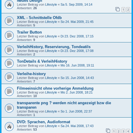
Neues Design
Letzter Beitrag von
Lifestyle
«
Sa 5. Sep 2009, 14:14
Antworten:
26
1
2
XML - Schnittstelle Ofdb
Letzter Beitrag von
Lifestyle
«
So 24. Mai 2009, 21:45
Antworten:
5
Trailer Button
Letzter Beitrag von
Lifestyle
«
Di 23. Dez 2008, 17:15
Antworten:
9
VerleihHistory, Reservierung, Tondeatils
Letzter Beitrag von
Lifestyle
«
Di 23. Dez 2008, 17:08
Antworten:
2
TonDetails & VerleihHistory
Letzter Beitrag von
Lifestyle
«
Mo 16. Jun 2008, 19:11
Verleihe-history
Letzter Beitrag von
Lifestyle
«
So 15. Jun 2008, 14:43
Antworten:
7
Filmeeinsicht ohne vorherige Anmeldung
Letzter Beitrag von
Lifestyle
«
Mo 2. Jun 2008, 18:21
Antworten:
10
transparente png ? werden nicht angezeigt bzw die
transparen
Letzter Beitrag von
Lifestyle
«
So 1. Jun 2008, 22:37
Antworten:
1
DVD: Sprachen, Audioformat
Letzter Beitrag von
Lifestyle
«
Sa 24. Mai 2008, 17:43
Antworten:
53
1
2
3
4