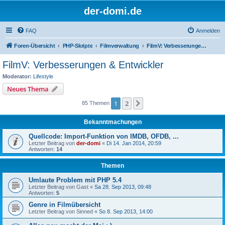
der-domi.de
FAQ
Anmelden
Foren-Übersicht
PHP-Skripte
Filmverwaltung
FilmV: Verbesserungen & Entwickler
FilmV: Verbesserungen & Entwickler
Moderator:
Lifestyle
Neues Thema
1
2
Nächste
85 Themen
Bekanntmachungen
Quellcode: Import-Funktion von IMDB, OFDB, ...
Letzter Beitrag von
der-domi
«
Di 14. Jan 2014, 20:59
Antworten:
14
Themen
Umlaute Problem mit PHP 5.4
Letzter Beitrag von
Gast
«
Sa 28. Sep 2013, 09:48
Antworten:
5
Genre in Filmübersicht
Letzter Beitrag von
Sinned
«
So 8. Sep 2013, 14:00