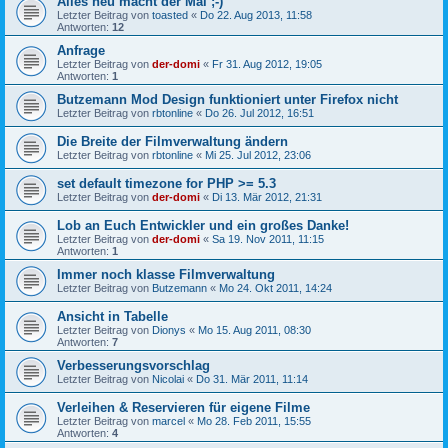
Alles neu macht der Mai ;-)
Letzter Beitrag von
toasted
«
Do 22. Aug 2013, 11:58
Antworten:
12
Anfrage
Letzter Beitrag von
der-domi
«
Fr 31. Aug 2012, 19:05
Antworten:
1
Butzemann Mod Design funktioniert unter Firefox nicht
Letzter Beitrag von
rbtonline
«
Do 26. Jul 2012, 16:51
Die Breite der Filmverwaltung ändern
Letzter Beitrag von
rbtonline
«
Mi 25. Jul 2012, 23:06
set default timezone for PHP >= 5.3
Letzter Beitrag von
der-domi
«
Di 13. Mär 2012, 21:31
Lob an Euch Entwickler und ein großes Danke!
Letzter Beitrag von
der-domi
«
Sa 19. Nov 2011, 11:15
Antworten:
1
Immer noch klasse Filmverwaltung
Letzter Beitrag von
Butzemann
«
Mo 24. Okt 2011, 14:24
Ansicht in Tabelle
Letzter Beitrag von
Dionys
«
Mo 15. Aug 2011, 08:30
Antworten:
7
Verbesserungsvorschlag
Letzter Beitrag von
Nicolai
«
Do 31. Mär 2011, 11:14
Verleihen & Reservieren für eigene Filme
Letzter Beitrag von
marcel
«
Mo 28. Feb 2011, 15:55
Antworten:
4