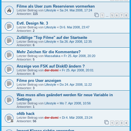
Filme als User zum Reservieren vormerken
Letzter Beitrag von
Lifestyle
«
Sa 24. Mai 2008, 17:24
Antworten:
115
1
5
6
7
8
…
Evtl. Design Nr. 3
Letzter Beitrag von
Lifestyle
«
Di 6. Mai 2008, 23:47
Antworten:
2
Zufällige "Top Filme" auf der Startseite
Letzter Beitrag von
Lifestyle
«
Sa 26. Apr 2008, 12:35
Antworten:
6
Mehr Zeichen für die Kommentare?
Letzter Beitrag von
Massafaka
«
Fr 25. Apr 2008, 20:20
Antworten:
5
Anzeige von FSK auf DiskID ändern ?
Letzter Beitrag von
der-domi
«
Fr 25. Apr 2008, 20:01
Antworten:
8
Filme pro User anzeigen
Letzter Beitrag von
Lifestyle
«
Do 24. Apr 2008, 11:22
Antworten:
3
Was muss alles geändert werden für neue Variable in
Settings
Letzter Beitrag von
Lifestyle
«
Mo 7. Apr 2008, 10:56
Antworten:
1
ofdb hack
Letzter Beitrag von
der-domi
«
Di 4. Mär 2008, 23:24
Antworten:
56
1
2
3
4
Import-Klasse richtig anwenden