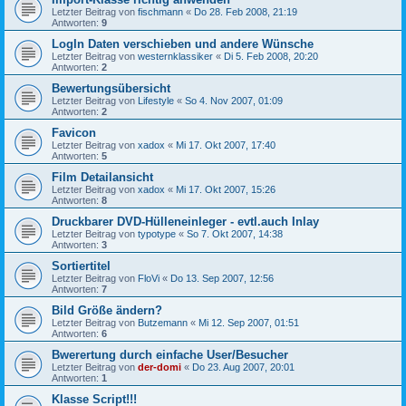
Letzter Beitrag von
fischmann
«
Do 28. Feb 2008, 21:19
Antworten:
9
LogIn Daten verschieben und andere Wünsche
Letzter Beitrag von
westernklassiker
«
Di 5. Feb 2008, 20:20
Antworten:
2
Bewertungsübersicht
Letzter Beitrag von
Lifestyle
«
So 4. Nov 2007, 01:09
Antworten:
2
Favicon
Letzter Beitrag von
xadox
«
Mi 17. Okt 2007, 17:40
Antworten:
5
Film Detailansicht
Letzter Beitrag von
xadox
«
Mi 17. Okt 2007, 15:26
Antworten:
8
Druckbarer DVD-Hülleneinleger - evtl.auch Inlay
Letzter Beitrag von
typotype
«
So 7. Okt 2007, 14:38
Antworten:
3
Sortiertitel
Letzter Beitrag von
FloVi
«
Do 13. Sep 2007, 12:56
Antworten:
7
Bild Größe ändern?
Letzter Beitrag von
Butzemann
«
Mi 12. Sep 2007, 01:51
Antworten:
6
Bwerertung durch einfache User/Besucher
Letzter Beitrag von
der-domi
«
Do 23. Aug 2007, 20:01
Antworten:
1
Klasse Script!!!