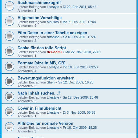
Suchmaschinenzugriff
Letzter Beitrag von
Lifestyle
«
Di 22. Feb 2011, 05:44
Antworten:
1
Allgemeine Vorschläge
Letzter Beitrag von
Mouses
«
Mo 7. Feb 2011, 12:04
Antworten:
9
Film Daten in einer Tabelle anzeigen
Letzter Beitrag von
rbtonline
«
So 6. Feb 2011, 11:24
Antworten:
2
Danke für das tolle Script
Letzter Beitrag von
der-domi
«
Mo 22. Nov 2010, 22:01
Antworten:
1
Formate [size in MB, GB]
Letzter Beitrag von
Lifestyle
«
Do 10. Jun 2010, 09:53
Antworten:
4
Bewertungsfunktion erweitern
Letzter Beitrag von
Shen
«
Sa 12. Dez 2009, 16:23
Antworten:
5
Nach Inhalt suchen...?
Letzter Beitrag von
Lifestyle
«
Sa 12. Dez 2009, 13:46
Antworten:
3
Cover in Filmübersicht
Letzter Beitrag von
Lifestyle
«
Di 3. Nov 2009, 06:35
Antworten:
1
AllInOne für normale Version
Letzter Beitrag von
Lifestyle
«
Fr 16. Okt 2009, 18:25
Antworten:
3