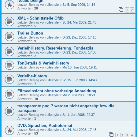
Neues Design
Letzter Beitrag von
Lifestyle
«
Sa 5. Sep 2009, 14:14
Antworten:
26
1
2
XML - Schnittstelle Ofdb
Letzter Beitrag von
Lifestyle
«
So 24. Mai 2009, 21:45
Antworten:
5
Trailer Button
Letzter Beitrag von
Lifestyle
«
Di 23. Dez 2008, 17:15
Antworten:
9
VerleihHistory, Reservierung, Tondeatils
Letzter Beitrag von
Lifestyle
«
Di 23. Dez 2008, 17:08
Antworten:
2
TonDetails & VerleihHistory
Letzter Beitrag von
Lifestyle
«
Mo 16. Jun 2008, 19:11
Verleihe-history
Letzter Beitrag von
Lifestyle
«
So 15. Jun 2008, 14:43
Antworten:
7
Filmeeinsicht ohne vorherige Anmeldung
Letzter Beitrag von
Lifestyle
«
Mo 2. Jun 2008, 18:21
Antworten:
10
transparente png ? werden nicht angezeigt bzw die
transparen
Letzter Beitrag von
Lifestyle
«
So 1. Jun 2008, 22:37
Antworten:
1
DVD: Sprachen, Audioformat
Letzter Beitrag von
Lifestyle
«
Sa 24. Mai 2008, 17:43
Antworten:
53
1
2
3
4