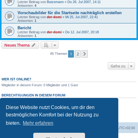
Letzter Beitrag von
Butzemann
«
Do 26. Jul 2007, 14:11
Antworten:
4
Vorschaubilder für die Startseite nachträglich erstellen
Letzter Beitrag von
der-domi
«
Mi 25. Jul 2007, 22:41
Antworten:
1
Bericht
Letzter Beitrag von
der-domi
«
Do 12. Jul 2007, 20:18
Antworten:
1
Neues Thema
1
2
Nächste
85 Themen
Gehe zu
WER IST ONLINE?
Mitglieder in diesem Forum: 0 Mitglieder und 1 Gast
BERECHTIGUNGEN IN DIESEM FORUM
Du darfst
keine
neuen Themen in diesem Forum erstellen.
Du darfst
keine
Antworten zu Themen in diesem Forum erstellen.
Diese Website nutzt Cookies, um dir den
Du darfst deine Beiträge in diesem Forum
nicht
ändern.
bestmöglichen Komfort bei der Nutzung zu
Du darfst deine Beiträge in diesem Forum
nicht
löschen.
Du darfst
keine
Dateianhänge in diesem Forum erstellen.
bieten.
Mehr erfahren
Foren-Übersicht
Alle Zeiten sind
UTC+02:00